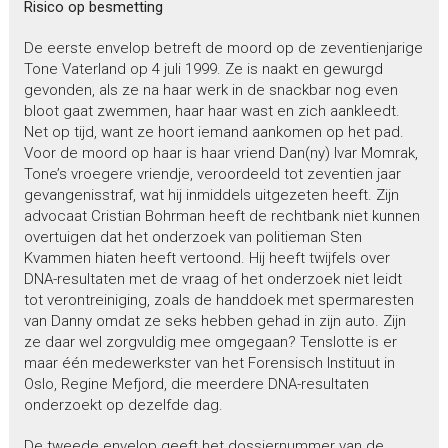
Risico op besmetting
De eerste envelop betreft de moord op de zeventienjarige
Tone Vaterland op 4 juli 1999. Ze is naakt en gewurgd
gevonden, als ze na haar werk in de snackbar nog even
bloot gaat zwemmen, haar haar wast en zich aankleedt.
Net op tijd, want ze hoort iemand aankomen op het pad.
Voor de moord op haar is haar vriend Dan(ny) Ivar Momrak,
Tone’s vroegere vriendje, veroordeeld tot zeventien jaar
gevangenisstraf, wat hij inmiddels uitgezeten heeft. Zijn
advocaat Cristian Bohrman heeft de rechtbank niet kunnen
overtuigen dat het onderzoek van politieman Sten
Kvammen hiaten heeft vertoond. Hij heeft twijfels over
DNA-resultaten met de vraag of het onderzoek niet leidt
tot verontreiniging, zoals de handdoek met spermaresten
van Danny omdat ze seks hebben gehad in zijn auto. Zijn
ze daar wel zorgvuldig mee omgegaan? Tenslotte is er
maar één medewerkster van het Forensisch Instituut in
Oslo, Regine Mefjord, die meerdere DNA-resultaten
onderzoekt op dezelfde dag.
De tweede envelop geeft het dossiernummer van de