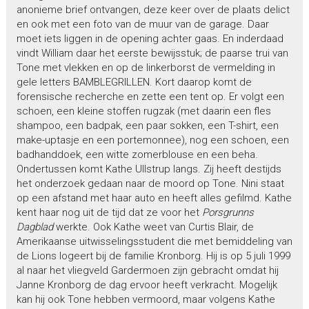
anonieme brief ontvangen, deze keer over de plaats delict
en ook met een foto van de muur van de garage. Daar
moet iets liggen in de opening achter gaas. En inderdaad
vindt William daar het eerste bewijsstuk; de paarse trui van
Tone met vlekken en op de linkerborst de vermelding in
gele letters BAMBLEGRILLEN. Kort daarop komt de
forensische recherche en zette een tent op. Er volgt een
schoen, een kleine stoffen rugzak (met daarin een fles
shampoo, een badpak, een paar sokken, een T-shirt, een
make-uptasje en een portemonnee), nog een schoen, een
badhanddoek, een witte zomerblouse en een beha.
Ondertussen komt Kathe Ullstrup langs. Zij heeft destijds
het onderzoek gedaan naar de moord op Tone. Nini staat
op een afstand met haar auto en heeft alles gefilmd. Kathe
kent haar nog uit de tijd dat ze voor het
Porsgrunns
Dagblad
werkte. Ook Kathe weet van Curtis Blair, de
Amerikaanse uitwisselingsstudent die met bemiddeling van
de Lions logeert bij de familie Kronborg. Hij is op 5 juli 1999
al naar het vliegveld Gardermoen zijn gebracht omdat hij
Janne Kronborg de dag ervoor heeft verkracht. Mogelijk
kan hij ook Tone hebben vermoord, maar volgens Kathe