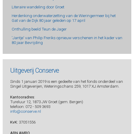
Literaire wandeling door Groet
Herdenking onderwaterzetting van de Wieringermeer bij het
Gat van de Dijk 80 jaar geleden op 17 april
Onthulling beeld Teun de Jager
'Jantje' van Philip Freriks opnieuw verschenen in het kader van
80 jaar Bevrijding
Uitgeverij Conserve
Sinds 1 januari 2019 is een gedeelte van het fonds onderdeel van
Singel Uitgeverijen, Weteringschans 259, 1017 XJ Amsterdam.
Kantooradres
:
Tureluur 12, 1873 JW Groet (gem. Bergen)
telefoon: 072 - 509 3693
info@conserve.nl
KvK:
37051556
ABN AMRO