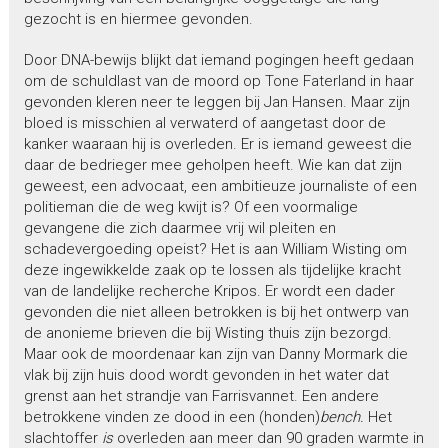
gezocht is en hiermee gevonden.
Door DNA-bewijs blijkt dat iemand pogingen heeft gedaan
om de schuldlast van de moord op Tone Faterland in haar
gevonden kleren neer te leggen bij Jan Hansen. Maar zijn
bloed is misschien al verwaterd of aangetast door de
kanker waaraan hij is overleden. Er is iemand geweest die
daar de bedrieger mee geholpen heeft. Wie kan dat zijn
geweest, een advocaat, een ambitieuze journaliste of een
politieman die de weg kwijt is? Of een voormalige
gevangene die zich daarmee vrij wil pleiten en
schadevergoeding opeist? Het is aan William Wisting om
deze ingewikkelde zaak op te lossen als tijdelijke kracht
van de landelijke recherche Kripos. Er wordt een dader
gevonden die niet alleen betrokken is bij het ontwerp van
de anonieme brieven die bij Wisting thuis zijn bezorgd.
Maar ook de moordenaar kan zijn van Danny Mormark die
vlak bij zijn huis dood wordt gevonden in het water dat
grenst aan het strandje van Farrisvannet. Een andere
betrokkene vinden ze dood in een (honden)
bench.
Het
slachtoffer
is
overleden aan meer dan 90 graden warmte in