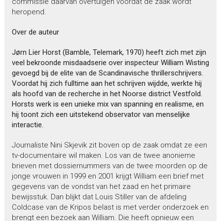
commissie daarvan overtuigen voordat de zaak wordt
heropend.
Over de auteur
Jørn Lier Horst (Bamble, Telemark, 1970) heeft zich met zijn
veel bekroonde misdaadserie over inspecteur William Wisting
gevoegd bij de elite van de Scandinavische thrillerschrijvers.
Voordat hij zich fulltime aan het schrijven wijdde, werkte hij
als hoofd van de recherche in het Noorse district Vestfold.
Horsts werk is een unieke mix van spanning en realisme, en
hij toont zich een uitstekend observator van menselijke
interactie.
Journaliste Nini Skjevik zit boven op de zaak omdat ze een
tv-documentaire wil maken. Los van de twee anonieme
brieven met dossiernummers van de twee moorden op de
jonge vrouwen in 1999 en 2001 krijgt William een brief met
gegevens van de vondst van het zaad en het primaire
bewijsstuk. Dan blijkt dat Louis Stiller van de afdeling
Coldcase van de Kripos belast is met verder onderzoek en
brengt een bezoek aan William. Die heeft opnieuw een