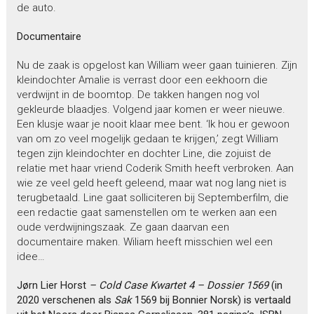
de auto.
Documentaire
Nu de zaak is opgelost kan William weer gaan tuinieren. Zijn
kleindochter Amalie is verrast door een eekhoorn die
verdwijnt in de boomtop. De takken hangen nog vol
gekleurde blaadjes. Volgend jaar komen er weer nieuwe.
Een klusje waar je nooit klaar mee bent. ‘Ik hou er gewoon
van om zo veel mogelijk gedaan te krijgen,’ zegt William
tegen zijn kleindochter en dochter Line, die zojuist de
relatie met haar vriend Coderik Smith heeft verbroken. Aan
wie ze veel geld heeft geleend, maar wat nog lang niet is
terugbetaald. Line gaat solliciteren bij Septemberfilm, die
een redactie gaat samenstellen om te werken aan een
oude verdwijningszaak. Ze gaan daarvan een
documentaire maken. Wiliam heeft misschien wel een
idee…
Jørn Lier Horst
– Cold Case Kwartet 4 – Dossier 1569
(in
2020 verschenen als
Sak
1569 bij Bonnier Norsk) is vertaald