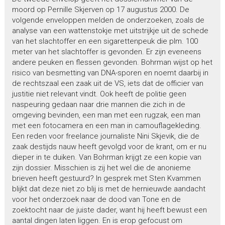
moord op Pernille Skjerven op 17 augustus 2000. De
volgende enveloppen melden de onderzoeken, zoals de
analyse van een wattenstokje met uitstrijkje uit de schede
van het slachtoffer en een sigarettenpeuk die plm. 100
meter van het slachtoffer is gevonden. Er zijn eveneens
andere peuken en flessen gevonden. Bohrman wijst op het
risico van besmetting van DNA-sporen en noemt daarbij in
de rechtszaal een zaak uit de VS, iets dat de officier van
justitie niet relevant vindt. Ook heeft de politie geen
naspeuring gedaan naar drie mannen die zich in de
omgeving bevinden, een man met een rugzak, een man
met een fotocamera en een man in camouflagekleding.
Een reden voor freelance journaliste Nini Skjevik, die de
zaak destijds nauw heeft gevolgd voor de krant, om er nu
dieper in te duiken. Van Bohrman krijgt ze een kopie van
zijn dossier. Misschien is zij het wel die de anonieme
brieven heeft gestuurd? In gesprek met Sten Kvammen
blijkt dat deze niet zo blij is met de hernieuwde aandacht
voor het onderzoek naar de dood van Tone en de
zoektocht naar de juiste dader, want hij heeft bewust een
aantal dingen laten liggen. En is erop gefocust om