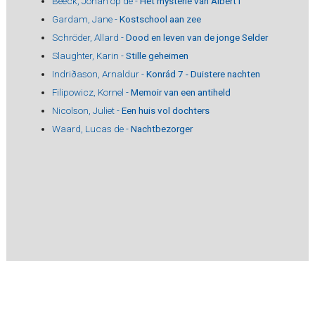
Beeck, Johan op de -
Het mysterie van Albert I
Gardam, Jane -
Kostschool aan zee
Schröder, Allard -
Dood en leven van de jonge Selder
Slaughter, Karin -
Stille geheimen
Indriðason, Arnaldur -
Konrád 7 - Duistere nachten
Filipowicz, Kornel -
Memoir van een antiheld
Nicolson, Juliet -
Een huis vol dochters
Waard, Lucas de -
Nachtbezorger