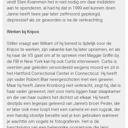
vindt Sten Kvammen het in niet nodig om daar middelen
aan te spenderen, al had hij dat in 1999 wel kunnen doen.
Janne heeft twee jaar later zelfmoord gepleegd,
depressief als ze geworden is na de verkrachting.
Werken bij Kripos
Stiller vraagt aan William of hij bereid is tijdelijk voor de
Kripos te werken, zijn vakantie kan hij later opnemen, en als
hij naar de VS gaat om af te spreken met Maggie Griffin bij
de FBI in New York kan hij ook Curtis interviewen. Curtis is
veertien jaar geleden veroordeeld wegens moord en zit in
het Hartford Correctional Center in Connecticut. Hij heeft
zijn vader Robert Blair neergeschoten met een geweer.
Maar hij heeft Janne Kronborg niet verkracht, zegt hij, dat is
haar vader geweest, niet voor niets liggen haar slaapkamer
en die van haar ouders het dichtst uit elkaar. Hij heeft
destijds een legerjas geleend van Janne’s broer Peder, die
er later ook mee loopt met een camera en een rugzak, die
een handig stoeltje bevatte wat je kon gebruiken wanneer
je wachtte om vogels te fotograferen. Het is de
beschrijving van een belangrijke ooggetuige die lang