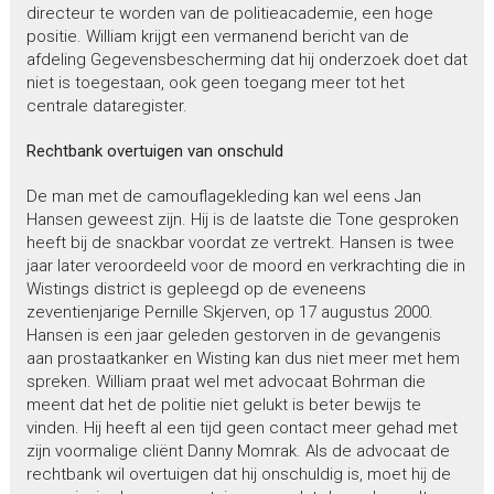
directeur te worden van de politieacademie, een hoge
positie. William krijgt een vermanend bericht van de
afdeling Gegevensbescherming dat hij onderzoek doet dat
niet is toegestaan, ook geen toegang meer tot het
centrale dataregister.
Rechtbank overtuigen van onschuld
De man met de camouflagekleding kan wel eens Jan
Hansen geweest zijn. Hij is de laatste die Tone gesproken
heeft bij de snackbar voordat ze vertrekt. Hansen is twee
jaar later veroordeeld voor de moord en verkrachting die in
Wistings district is gepleegd op de eveneens
zeventienjarige Pernille Skjerven, op 17 augustus 2000.
Hansen is een jaar geleden gestorven in de gevangenis
aan prostaatkanker en Wisting kan dus niet meer met hem
spreken. William praat wel met advocaat Bohrman die
meent dat het de politie niet gelukt is beter bewijs te
vinden. Hij heeft al een tijd geen contact meer gehad met
zijn voormalige cliënt Danny Momrak. Als de advocaat de
rechtbank wil overtuigen dat hij onschuldig is, moet hij de