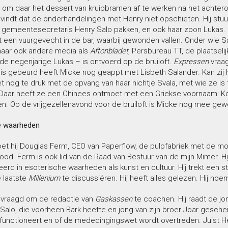
om daar het dessert van kruipbramen af te werken na het achterov
vindt dat de onderhandelingen met Henry niet opschieten. Hij stuu
an gemeentesecretaris Henry Salo pakken, en ook haar zoon Lukas.
 een vuurgevecht in de bar, waarbij gewonden vallen. Onder wie Sa
maar ook andere media als
Aftonbladet
, Persbureau TT, de plaatseli
de negenjarige Lukas – is ontvoerd op de bruiloft.
Expressen
vraag
 is gebeurd heeft Micke nog geappt met Lisbeth Salander. Kan zij 
t nog te druk met de opvang van haar nichtje Svala, met wie ze is 
Daar heeft ze een Chinees ontmoet met een Griekse voornaam: Ko
en. Op de vrijgezellenavond voor de bruiloft is Micke nog mee ge
e waarheden
t hij Douglas Ferm, CEO van Paperflow, de pulpfabriek met de mooi
d. Ferm is ook lid van de Raad van Bestuur van de mijn Mimer. Hij i
erd in esoterische waarheden als kunst en cultuur. Hij trekt een st
 laatste
Millenium
te discussiëren. Hij heeft alles gelezen. Hij noem
evraagd om de redactie van
Gaskassen
te coachen. Hij raadt de 
 Salo, die voorheen Bark heette en jong van zijn broer Joar gesc
nctioneert en of de mededingingswet wordt overtreden. Juist Henry