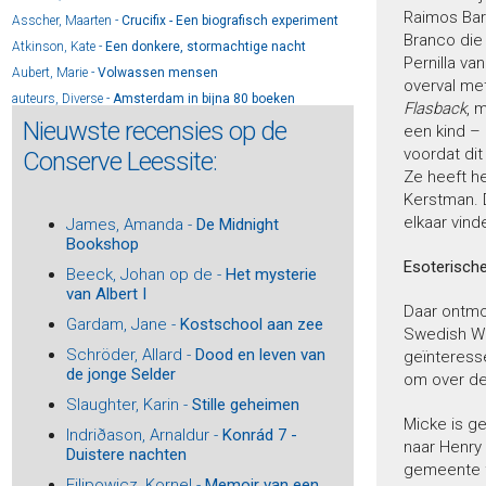
Raimos Bar 
Asscher, Maarten -
Crucifix - Een biografisch experiment
Branco die 
Atkinson, Kate -
Een donkere, stormachtige nacht
Pernilla v
Aubert, Marie -
Volwassen mensen
overval met
auteurs, Diverse -
Amsterdam in bijna 80 boeken
Flasback
, 
Nieuwste recensies op de
auteurs, Diverse -
De 44 - Beste gedichten Herman de
een kind – 
Coninckprijs 2024
voordat dit
Conserve Leessite:
auteurs, Diverse -
Who is afraid of reading drama?
Ze heeft he
auteurs, Diverse -
Natura Artis Magistra
Kerstman. 
Baar, Jan van -
De vervolging van Joods Alkmaar
elkaar vind
James, Amanda -
De Midnight
Bookshop
Baar, Jan van -
De familie Drukker en de tragiek van
Joods Alkmaar
Esoterisch
Beeck, Johan op de -
Het mysterie
Baar, Peter-Paul de -
Theo Thijssen (1879-1943) - Schrijver,
van Albert I
schoolmeester, socialist
Daar ontmoe
Gardam, Jane -
Kostschool aan zee
Baay, Reggie -
Het lied van de goden
Swedish Woo
Bach, Tabea -
De Zijdevilla
Schröder, Allard -
Dood en leven van
geïnteresse
de jonge Selder
om over de
Bailey, Sarah -
Gemma Woodstock 4 - Een dood vol
leugens
Slaughter, Karin -
Stille geheimen
Bailey, Sarah -
De huisgenoot
Micke is g
Indriðason, Arnaldur -
Konrád 7 -
naar Henry
Bakboord, Henk -
Billenkoek - Avonturen van een stoute
Duistere nachten
Surinamer
gemeente fu
Filipowicz, Kornel -
Memoir van een