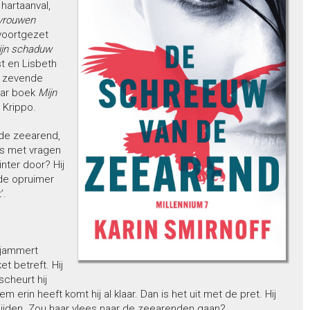
 hartaanval,
vrouwen
 voortgezet
ijn schaduw
t en Lisbeth
n zevende
haar boek
Mijn
 Krippo.
 de zeearend,
eds met vragen
nter door? Hij
 de opruimer
’.
 jammert
t betreft. Hij
cheurt hij
m erin heeft komt hij al klaar. Dan is het uit met de pret. Hij
 lijden. Zou haar vlees naar de zeearenden gaan?