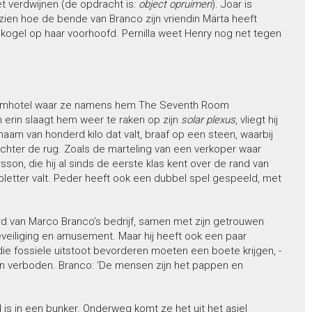
et verdwijnen (de opdracht is:
object opruimen
). Joar is
ien hoe de bende van Branco zijn vriendin Märta heeft
 kogel op haar voorhoofd. Pernilla weet Henry nog net tegen
s boomhotel waar ze namens hem The Seventh Room
 erin slaagt hem weer te raken op zijn
solar plexus
, vliegt hij
haam van honderd kilo dat valt, braaf op een steen, waarbij
achter de rug. Zoals de marteling van een verkoper waar
sson, die hij al sinds de eerste klas kent over de rand van
pletter valt. Peder heeft ook een dubbel spel gespeeld, met
ierd van Marco Branco’s bedrijf, samen met zijn getrouwen
 beveiliging en amusement. Maar hij heeft ook een paar
e fossiele uitstoot bevorderen moeten een boete krijgen, -
en verboden. Branco: ‘De mensen zijn het pappen en
 is in een bunker. Onderweg komt ze het uit het asiel