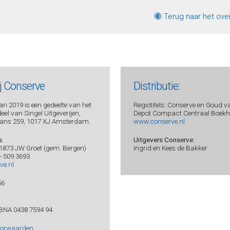
Terug naar het ove
ij Conserve
Distributie:
ri 2019 is een gedeelte van het
Regiotitels: Conserve en Goud v
el van Singel Uitgeverijen,
Depot Compact Centraal Boekhu
ans 259, 1017 XJ Amsterdam.
www.conserve.nl
s
:
Uitgevers Conserve:
 1873 JW Groet (gem. Bergen)
Ingrid en Kees de Bakker
 - 509 3693
ve.nl
56
BNA 0438 7594 94
oorwaarden