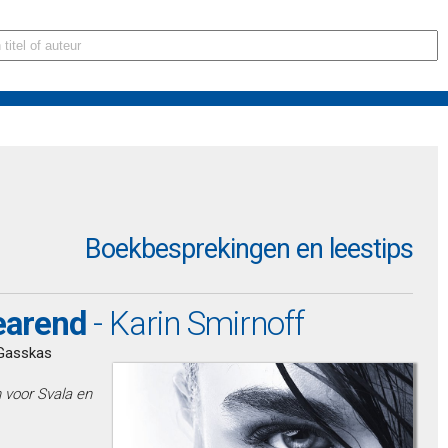
Boekbesprekingen en leestips
earend
- Karin Smirnoff
 Gasskas
 voor Svala en