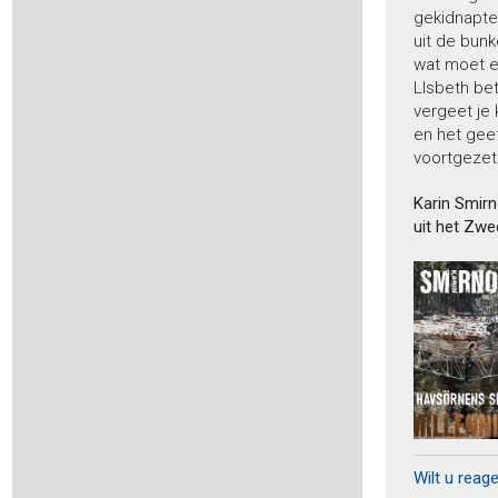
Beek, Martyn van -
De jacht van de Wolf
gekidnapte 
Beijnum, Kees van -
Hier komt de zon
uit de bunk
wat moet er
Benali, Abdelkader -
De opdracht van de Moor
LIsbeth bet
Bengtsdotter, Lina -
Sanna Pienni 1 - De raaf
vergeet je 
Bengtsdotter, Lina -
Charlie Lager 3 – De man die een
vreemde was
en het gee
voortgezet 
Bengtsdotter, Lina -
Spelen met vuur
Bennett, S.J. -
Hare Majesteit de Queen onderzoekt 1 - De
moord op Windsor Castle
Karin Smir
uit het Zwe
Benzakour, Mohammed -
De reus uit de Rif
Berg, Michael -
De Mergellandmoorden 2 - Vergelding
Berg, Michael -
De vermissing
Bergeys, Roland -
Blindelings
Bergvelt, Joyce -
Commandeur van de Kaap
Berk, Marjan -
Hofdames
Berkleef, Bernice -
Bloedsteen
Berkleef, Bernice -
Vinex
Berry, Steve -
Cotton Malone 14 - Het Maltadocument
Bervoets, Hanna -
Leer me alles wat je weet
Wilt u reag
Bervoets, Hanna -
Geld verdienen