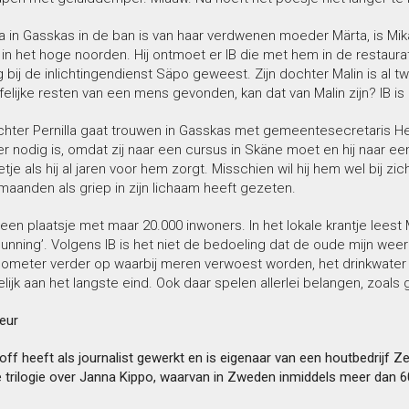
la in Gasskas in de ban is van haar verdwenen moeder Märta, is Mi
e in het hoge noorden. Hij ontmoet er IB die met hem in de restaurati
bij de inlichtingendienst Säpo geweest. Zijn dochter Malin is al twe
elijke resten van een mens gevonden, kan dat van Malin zijn? IB 
chter Pernilla gaat trouwen in Gasskas met gemeentesecretaris Hen
r nodig is, omdat zij naar een cursus in Skäne moet en hij naar een
etje als hij al jaren voor hem zorgt. Misschien wil hij hem wel bij zi
aanden als griep in zijn lichaam heeft gezeten.
een plaatsje met maar 20.000 inwoners. In het lokale krantje lees
unning’. Volgens IB is het niet de bedoeling dat de oude mijn we
lometer verder op waarbij meren verwoest worden, het drinkwater u
elijk aan het langste eind. Ook daar spelen allerlei belangen, zoal
eur
off heeft als journalist gewerkt en is eigenaar van een houtbedrijf 
 trilogie over Janna Kippo, waarvan in Zweden inmiddels meer dan 6