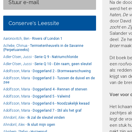
Stuur e-mail
Na de dood v
werd het ev
haten, De v
door David
Conserve's Leessite
zocht
en
Zi
Salander v
Aaronovitch, Ben -
Rivers of London 1
deel. Ze he
broer
maakte
Achebe, Chinua -
Termietenheuvels in de Savanne
(Perpetuareeks)
Adler-Olsen, Jussi -
Serie Q 9 - Natriumchloride
Dit boek be
een roofvog
Adler-Olsen, Jussi -
Serie Q 10 - Eén raam, geen sleutel
als: redde
Adolfsson, Maria -
Doggerland 2 - Stormwaarschuwing
krijgt van 
Adolfsson, Maria -
Doggerland 3 - Tussen de duivel en de
van de bren
zee
Adolfsson, Maria -
Doggerland 4 - Rennen of sterven
Voer voor 
Adolfsson, Maria -
Doggerland 5 - Valwind
Adolfsson, Maria -
Doggerland 6 - Noodzakelijk kwaad
Het lichaa
Adolfsson, Maria -
Doggerland 7 - Stil als het graf
zachtjes al
Ahndoril, Alex -
Ik zal de sleutel vinden
legt de vro
Ahndoril, Alex -
Ik sluit mijn ogen
een stuk hu
pakt zijn w
Ahnhem, Stefan -
Huizenruil