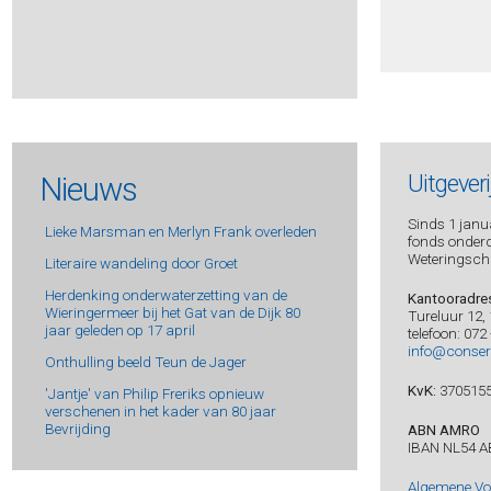
Bie, Wim de -
Apparaten die ik heb gekend
Biezen, Mick van -
Zomersplinters
Bijlsma, Rob -
Kerken van goud, dominees van hout
Bjørk, Samuel -
Munch & Kruger 6 - De laatste ochtend
Bjørk, Samuel -
Munch & Krüger 5 - De terugkeer van Mia
Bjørk, Samuel -
Munch & Kruger 2 - De doodsvogel
Nieuws
Uitgever
Bjørk, Samuel -
Munch & Krüger 3 - De jongen in de
sneeuw
Blake, Matthew -
Moord in kamer 11
Sinds 1 janua
Lieke Marsman en Merlyn Frank overleden
fonds onderde
Blake, Matthew -
Anna O.
Weteringsch
Literaire wandeling door Groet
Blau, Sarah -
De anderen
Herdenking onderwaterzetting van de
Kantooradre
Bleeker, Bregje -
Criminaliteit voor ons soort mensen
Wieringermeer bij het Gat van de Dijk 80
Tureluur 12,
Bley, Mikaela -
Sterf voor mij
jaar geleden op 17 april
telefoon: 072
info@conser
Blijdorp, 4-meicomité Wieringermeer en Anita -
Het
Onthulling beeld Teun de Jager
namenboek - Reis langs de oorlogsmonumenten in de
Wieringermeer
KvK:
370515
'Jantje' van Philip Freriks opnieuw
verschenen in het kader van 80 jaar
Blijdorp, Anita -
Verslag van de wapen- en
voedseltransporten West-Friesland en de Wieringermeer
Bevrijding
ABN AMRO
– september 1944-juni 1945
IBAN NL54 A
Blok, Dieuwertje -
Dragelijke lichtheid
Algemene V