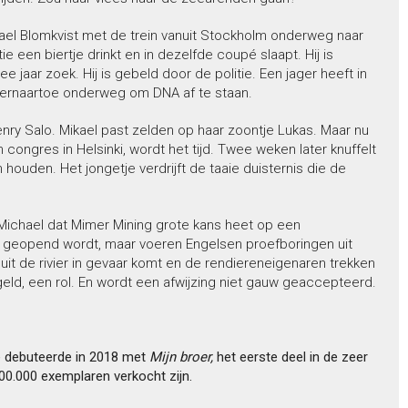
kael Blomkvist met de trein vanuit Stockholm onderweg naar
e een biertje drinkt en in dezelfde coupé slaapt. Hij is
e jaar zoek. Hij is gebeld door de politie. Een jager heeft in
is ernaartoe onderweg om DNA af te staan.
ry Salo. Mikael past zelden op haar zoontje Lukas. Maar nu
 congres in Helsinki, wordt het tijd. Twee weken later knuffelt
ch houden. Het jongetje verdrijft de taaie duisternis die de
t Michael dat Mimer Mining grote kans heet op een
er geopend wordt, maar voeren Engelsen proefboringen uit
it de rivier in gevaar komt en de rendiereneigenaren trekken
s geld, een rol. En wordt een afwijzing niet gauw geaccepteerd.
Ze debuteerde in 2018 met
Mijn broer,
het eerste deel in de zeer
00.000 exemplaren verkocht zijn.