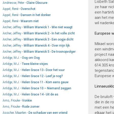
Lisbeth Sal
Andriesse, Peter -
Claire Obscure
ze haar ni
Appel, René -
Overschot
een hartinf
Appel, René -
Dansen in het donker
aan het mei
Appel, René -
Waarom niet
wil nadenke
Archer, Jeffrey -
William Warwick 1 - Wie niet waagt
Europese w
Archer, Jeffrey -
William Warwick 2 - In het volle zicht
Archer, Jeffrey -
William Warwick 3 - Een oogje dicht
Mikael word
Archer, Jeffrey -
William Warwick 4 - Over mijn lijk
een windmo
Archer, Jeffrey -
William Warwick 5 - De troonopvolger
project na
Arlidge, M.J. -
Oog om Oog
akkoord ka
Arlidge, M.J. -
Twee kleine visjes
614.305 kro
Arlidge, M.J. -
Helen Grace 13 - Door het vuur
tegenstande
Europese w
Arlidge, M.J. -
Helen Grace 12 - Leef je nog?
Arlidge, M.J. -
Helen Grace 11 - Kom eens gauw
Linnaeusklo
Arlidge, M.J. -
Helen Grace 10 – Niemand zeggen
Arlidge, M.J. -
Helen Grace 14 - Uit de as
De bruiloft
Arns, Frouke -
Vonkie
die in de r
Arns, Frouke -
Rode zomer
met een he
elkaar het 
Asscher, Maarten -
De schaduw van een vriend