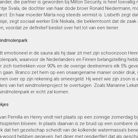
ander, die partner is geworden bij Milton Security, is heel toevallig 
chtje Svala, de dochter van haar dode broer Ronald Niedermann, m
arct. En haar moeder Märta nog steeds vermist is. Lisbeth zegt da
sje, zegt sociaal werker Erik Niskala, die beklemtoont dat de zaak 
n, voordat ze definitief beslist over het lot van een tiener.
indmolenpark
t emotioneel in de sauna als hij daar zit met zijn schoonzoon He
lenpark, waarvoor de Nederlanders en Finnen belangstelling hebben
ar zich toetrekken voor 90% en de overige deelnemers elk 5% gev
n gaan. Branco zet hem op een onaangename manier onder druk, w
nen over op zijn rekening als smeergeld. Hij weet wie zijn zoon i
rs van het windmolenproject te overtuigen. Zoals Marianne Lekatt,
indmolenpark er echt zal komen.
kjes
 van Pernilla en Henry vindt niet plaats op een zonnige zomerdag 
otsspleten bloeien. In plaats daarvan is ze bruid op een sombere 
k dat het gezelschap scheidt van de kolkende watermassa’s bened
ja-woord hebben gegeven, het diner met rendierfilet dat als gescha