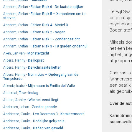
Ahnhem, Stefan -
Fabian Risk 6 - De laatste spijker
Terwijl Sva
Ahnhem, Stefan -
Fabian Risk 5 – X manieren om te
dit plaatsj
sterven
psycholoog 
Ahnhem, Stefan -
Fabian Risk 4 - Motief X
Boden stoff
Ahnhem, Stefan -
Fabian Risk 2 - Negen
Ahnhem, Stefan -
Fabian Risk 1 - Zonder gezicht
Mikaels do
Ahnhem, Stefan -
Fabian Risk 3 - 18 graden onder nul
het een kee
Aken, Jan van -
Monsterzicht
hij het jong
afgelopen m
Alders, Hanny -
De kopiist
Alders, Hanny -
De volmaakte ketter
Gasskas is 
Alders, Hanny -
Non nobis – Ondergang van de
‘winnerverg
Tempelorde
een paar ki
Allende, Isabel -
Mijn naam is Emilia del Valle
als gebruik
Alsterdal, Tove -
Inslag
Alston, Ashley -
Wie het eerst liegt
Over de aut
Andersen, Johan -
Zonder genade
Andriesse, Gauke -
Leo Boorman 3 - Karaktermoord
Karin Smirn
Andriesse, Gauke -
Dodelijke gelijkenis
succesvolle
Andriesse, Gauke -
Daden van geweld