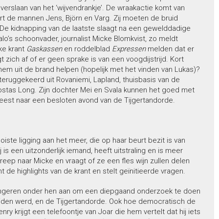
erslaan van het ‘wijvendrankje’. De wraakactie komt van
rt de mannen Jens, Björn en Varg. Zij moeten de bruid
 De kidnapping van de laatste slaagt na een gewelddadige
lo’s schoonvader, journalist Micke Blomkvist, zo meldt
jke krant
Gaskassen
en roddelblad
Expressen
melden dat er
t zich af of er geen sprake is van een voogdijstrijd. Kort
hem uit de brand helpen (hopelijk met het vinden van Lukas)?
teruggekeerd uit Rovaniemi, Lapland, thuisbasis van de
stas Long. Zijn dochter Mei en Svala kunnen het goed met
weest naar een besloten avond van de Tijgertandorde.
ste ligging aan het meer, die op haar beurt bezit is van
s een uitzonderlijk iemand, heeft uitstraling en is meer
reep naar Micke en vraagt of ze een fles wijn zullen delen
t de highlights van de krant en stelt geïnitieerde vragen.
jongeren onder hen aan om een diepgaand onderzoek te doen
heiden werd, en de Tijgertandorde. Ook hoe democratisch de
 krijgt een telefoontje van Joar die hem vertelt dat hij iets