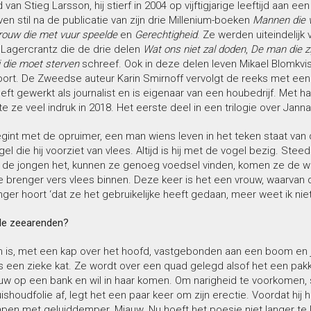
an Stieg Larsson, hij stierf in 2004 op vijftigjarige leeftijd aan een
en stil na de publicatie van zijn drie Millenium-boeken
Mannen die 
rouw die met vuur speelde
en
Gerechtigheid
. Ze werden uiteindelijk
 Lagercrantz die de drie delen
Wat ons niet zal doden
,
De man die z
j die moet sterven
schreef. Ook in deze delen leven Mikael Blomkvis
oort. De Zweedse auteur Karin Smirnoff vervolgt de reeks met ee
eft gewerkt als journalist en is eigenaar van een houbedrijf. Met 
 ze veel indruk in 2018. Het eerste deel in een trilogie over Janna
gint met de opruimer, een man wiens leven in het teken staat van
el die hij voorziet van vlees. Altijd is hij met de vogel bezig. Ste
n de jongen het, kunnen ze genoeg voedsel vinden, komen ze de wi
de brenger vers vlees binnen. Deze keer is het een vrouw, waarvan
ger hoort ‘dat ze het gebruikelijke heeft gedaan, meer weet ik niet
de zeearenden?
m is, met een kap over het hoofd, vastgebonden aan een boom en
s een zieke kat. Ze wordt over een quad gelegd alsof het een pakke
uw op een bank en wil in haar komen. Om narigheid te voorkomen, s
ishoudfolie af, legt het een paar keer om zijn erectie. Voordat hij he
apen met geluiddemper. Miauw. Nu hoeft het poesje niet langer te