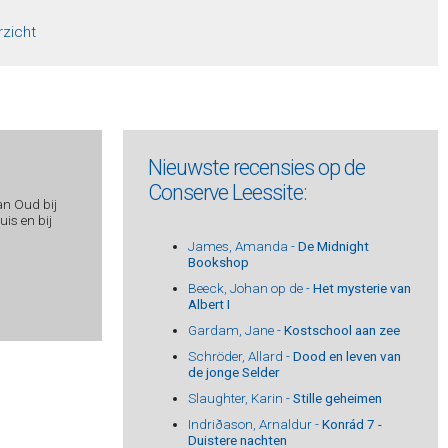
rzicht
Nieuwste recensies op de
Conserve Leessite:
an Oud bij
is en bij
James, Amanda -
De Midnight
Bookshop
Beeck, Johan op de -
Het mysterie van
Albert I
Gardam, Jane -
Kostschool aan zee
Schröder, Allard -
Dood en leven van
de jonge Selder
Slaughter, Karin -
Stille geheimen
Indriðason, Arnaldur -
Konrád 7 -
Duistere nachten