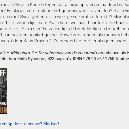
meisje Sophia Konaré tegen dat al bijna op sterven na dood is. K
er? En slagen ze er ook om het gebouw weer te verlaten? Svala vind
 dan met Svala gebeuren, in welk gezin komt ze terecht? Misschie
reft niet voor altijd, maar Svala komt wel naar haar toe in de Paasva
karate niet, Svala-san.’ En zo eindigt dit boek. Micke en Lisbeth 
ft hun ook een positief gevoel. Zowel zeearenden als mensen heb
wordt door Karin Smirnoff. Ze beheert het métier als geen ander. 
noff –
Millenium 7 – De schreeuw van de zeearend
(verschenen als H
eds door Edith Sybesma, 423 pagina’s, ISBN 978 90 567 2750 5, uitgev
eren op deze recensie? Klik hier!