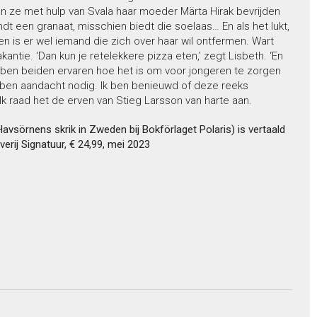
an ze met hulp van Svala haar moeder Märta Hirak bevrijden
t een granaat, misschien biedt die soelaas… En als het lukt,
n is er wel iemand die zich over haar wil ontfermen. Wart
kantie. ‘Dan kun je retelekkere pizza eten,’ zegt Lisbeth. ‘En
hebben beiden ervaren hoe het is om voor jongeren te zorgen
ben aandacht nodig. Ik ben benieuwd of deze reeks
Ik raad het de erven van Stieg Larsson van harte aan.
avsörnens skrik in Zweden bij Bokförlaget Polaris) is vertaald
erij Signatuur, € 24,99, mei 2023