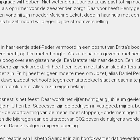
ij graag wil hebben. Niet wetend dat Joar op Lukas past tot hij mo
 als opruimer voor de zeearenden zorgt. Daarvoor heeft Henry gez
n vond hij zijn moeder Marianne Lekatt dood in haar huis met een
ls hij zelfmoord wil plegen bij de stroomversnelling.
t in haar eentje stief-Peder vermoord in een boshut van Britta’
rd heeft, op tien meter hoogte. Als ze er na een gevecht met hem
e boog over een glazen hekje. Een laatste reis naar de zon. Een lic
erg zijn nek breekt. Hij heeft een leven met tal van slachtoffers 
oet zijn. En hij heeft er geen moeite mee om Jozef, alias Daniel Per
 duwen, zodat het hoofd tegen een uitsteeksel slaat en daarna te 
motorclub etc. Alles in zijn eigen belang.
dsnest is het feest. Daar wordt het vijfentwintigjarig jubileum gev
 Björn, Ulf en Lo. Succesvol zijn de bedrijven in vastgoed, mijnen,
: - de voortplanting van de mens moet stoppen, - ondernemingen di
jven die bijdragen aan de uitstoot van CO2 boven de nulgrens word
at. Daar zit volgens mij een opening.’
en reactie van Lisbeth Salander in zijn hoofdkwartier dat gevestigd