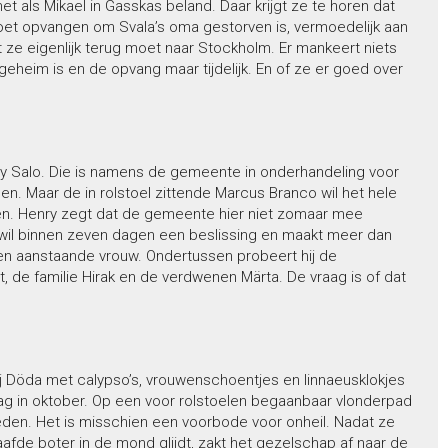
net als Mikael in Gasskas beland. Daar krijgt ze te horen dat
oet opvangen om Svala’s oma gestorven is, vermoedelijk aan
t ze eigenlijk terug moet naar Stockholm. Er mankeert niets
geheim is en de opvang maar tijdelijk. En of ze er goed over
nry Salo. Die is namens de gemeente in onderhandeling voor
. Maar de in rolstoel zittende Marcus Branco wil het hele
en. Henry zegt dat de gemeente hier niet zomaar mee
il binnen zeven dagen een beslissing en maakt meer dan
s en aanstaande vrouw. Ondertussen probeert hij de
 de familie Hirak en de verdwenen Märta. De vraag is of dat
bij Döda met calypso’s, vrouwenschoentjes en linnaeusklokjes
dag in oktober. Op een voor rolstoelen begaanbaar vlonderpad
en. Het is misschien een voorbode voor onheil. Nadat ze
afde boter in de mond glijdt, zakt het gezelschap af naar de