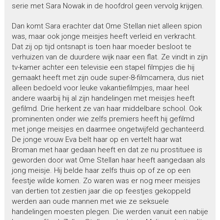
serie met Sara Nowak in de hoofdrol geen vervolg krijgen.
Dan komt Sara erachter dat Ome Stellan niet alleen spion
was, maar ook jonge meisjes heeft verleid en verkracht.
Dat zij op tijd ontsnapt is toen haar moeder besloot te
verhuizen van de duurdere wijk naar een flat. Ze vindt in zijn
tv-kamer achter een televisie een stapel filmpjes die hij
gemaakt heeft met zijn oude super-8-filmcamera, dus niet
alleen bedoeld voor leuke vakantiefilmpjes, maar heel
andere waarbij hij al zijn handelingen met meisjes heeft
gefilmd. Drie herkent ze van haar middelbare school. Ook
prominenten onder wie zelfs premiers heeft hij gefilmd
met jonge meisjes en daarmee ongetwijfeld gechanteerd.
De jonge vrouw Eva belt haar op en vertelt haar wat
Broman met haar gedaan heeft en dat ze nu prostituee is
geworden door wat Ome Stellan haar heeft aangedaan als
jong meisje. Hij belde haar zelfs thuis op of ze op een
feestje wilde komen. Zo waren was er nog meer meisjes
van dertien tot zestien jaar die op feestjes gekoppeld
werden aan oude mannen met wie ze seksuele
handelingen moesten plegen. Die werden vanuit een nabije