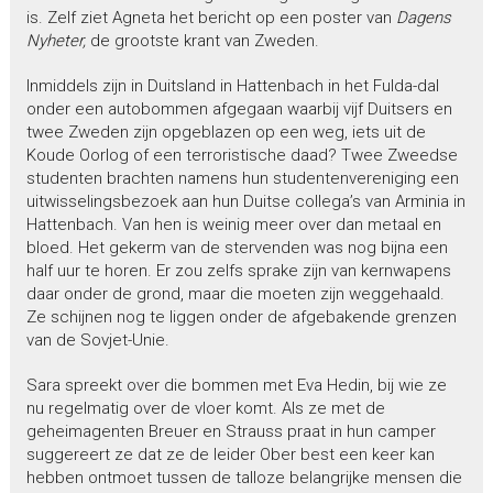
is. Zelf ziet Agneta het bericht op een poster van
Dagens
Nyheter,
de grootste krant van Zweden.
Inmiddels zijn in Duitsland in Hattenbach in het Fulda-dal
onder een autobommen afgegaan waarbij vijf Duitsers en
twee Zweden zijn opgeblazen op een weg, iets uit de
Koude Oorlog of een terroristische daad? Twee Zweedse
studenten brachten namens hun studentenvereniging een
uitwisselingsbezoek aan hun Duitse collega’s van Arminia in
Hattenbach. Van hen is weinig meer over dan metaal en
bloed. Het gekerm van de stervenden was nog bijna een
half uur te horen. Er zou zelfs sprake zijn van kernwapens
daar onder de grond, maar die moeten zijn weggehaald.
Ze schijnen nog te liggen onder de afgebakende grenzen
van de Sovjet-Unie.
Sara spreekt over die bommen met Eva Hedin, bij wie ze
nu regelmatig over de vloer komt. Als ze met de
geheimagenten Breuer en Strauss praat in hun camper
suggereert ze dat ze de leider Ober best een keer kan
hebben ontmoet tussen de talloze belangrijke mensen die