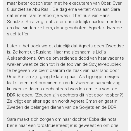
maar beter opschieten met he executeren van Ober. Over
8 uur ziet ze Abu Rasil. De dag erna vertelt Anna aan Sara
dat er een raar telefoontje was uit het huis van Hans
Schulze. Sara zegt dat ze er onmiddellijk naartoe moeten
en daar vinden ze hem, doodgeschoten. Agneta’s tweede
slachtoffer.
Later in het boek wordt duidelijk dat Agneta geen Zweedse
is. Ze komt uit Rusland. Haar meisjesnaam is Lidija
Aleksandrovna. Om de onverdiende dood van haar vader te
wreken weet ze zich tot in de top van de Sovjet-republiek
te begeven. Ze dient daarom de zaak van haar land door
Ome Stellan zijn gang te laten gaan. Als hij jonge meisjes
laat slapen met prominenten in de Zweedse samenleving
kunnen ze daarna gechanteerd worden om iets voor de
DDR te doen. (Zouden zijn dochters dit niet door hebben?)
Ze krijgt een alter ego en wordt Agneta Öman en gaat in
Zweden de belangen dienen van de Sovjets en de DDR.
Sara maakt zich zorgen om haar dochter Ebba die nota
bene naar een ‘prostitueefeestje’ is geweest en om drie