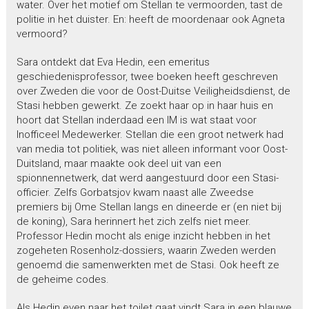
water. Over het motief om Stellan te vermoorden, tast de
politie in het duister. En: heeft de moordenaar ook Agneta
vermoord?
Sara ontdekt dat Eva Hedin, een emeritus
geschiedenisprofessor, twee boeken heeft geschreven
over Zweden die voor de Oost-Duitse Veiligheidsdienst, de
Stasi hebben gewerkt. Ze zoekt haar op in haar huis en
hoort dat Stellan inderdaad een IM is wat staat voor
Inofficeel Medewerker. Stellan die een groot netwerk had
van media tot politiek, was niet alleen informant voor Oost-
Duitsland, maar maakte ook deel uit van een
spionnennetwerk, dat werd aangestuurd door een Stasi-
officier. Zelfs Gorbatsjov kwam naast alle Zweedse
premiers bij Ome Stellan langs en dineerde er (en niet bij
de koning), Sara herinnert het zich zelfs niet meer.
Professor Hedin mocht als enige inzicht hebben in het
zogeheten Rosenholz-dossiers, waarin Zweden werden
genoemd die samenwerkten met de Stasi. Ook heeft ze
de geheime codes.
Als Hedin even naar het toilet gaat vindt Sara in een blauwe