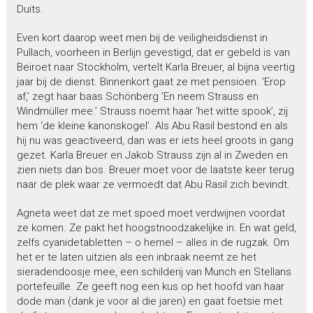
Duits.
Even kort daarop weet men bij de veiligheidsdienst in
Pullach, voorheen in Berlijn gevestigd, dat er gebeld is van
Beiroet naar Stockholm, vertelt Karla Breuer, al bijna veertig
jaar bij de dienst. Binnenkort gaat ze met pensioen. ‘Erop
af,’ zegt haar baas Schönberg ’En neem Strauss en
Windmüller mee.’ Strauss noemt haar ‘het witte spook’, zij
hem ‘de kleine kanonskogel’. Als Abu Rasil bestond en als
hij nu was geactiveerd, dan was er iets heel groots in gang
gezet. Karla Breuer en Jakob Strauss zijn al in Zweden en
zien niets dan bos. Breuer moet voor de laatste keer terug
naar de plek waar ze vermoedt dat Abu Rasil zich bevindt.
Agneta weet dat ze met spoed moet verdwijnen voordat
ze komen. Ze pakt het hoogstnoodzakelijke in. En wat geld,
zelfs cyanidetabletten – o hemel – alles in de rugzak. Om
het er te laten uitzien als een inbraak neemt ze het
sieradendoosje mee, een schilderij van Munch en Stellans
portefeuille. Ze geeft nog een kus op het hoofd van haar
dode man (dank je voor al die jaren) en gaat foetsie met