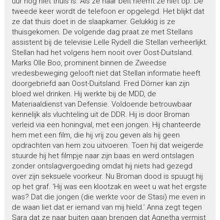
uur nog niet thuis is. Als ze haar belt neemt ze niet op. De
tweede keer wordt de telefoon er opgelegd. Het blijkt dat
ze dat thuis doet in de slaapkamer. Gelukkig is ze
thuisgekomen. De volgende dag praat ze met Stellans
assistent bij de televisie Lelle Rydell die Stellan verheerlijkt.
Stellan had het volgens hem nooit over Oost-Duitsland.
Marks Olle Boo, prominent binnen de Zweedse
vredesbeweging gelooft niet dat Stellan informatie heeft
doorgebriefd aan Oost-Duitsland. Fred Dörner kan zijn
bloed wel drinken. Hij werkte bij de MDD, de
Materiaaldienst van Defensie. Voldoende betrouwbaar
kennelijk als vluchteling uit de DDR. Hij is door Broman
verleid via een honingval, met een jongen. Hij chanteerde
hem met een film, die hij vrij zou geven als hij geen
opdrachten van hem zou uitvoeren. Toen hij dat weigerde
stuurde hij het filmpje naar zijn baas en werd ontslagen
zonder ontslagvergoeding omdat hij niets had gezegd
over zijn seksuele voorkeur. Nu Broman dood is spuugt hij
op het graf. ‘Hij was een klootzak en weet u wat het ergste
was? Dat die jongen (die werkte voor de Stasi) me even in
de waan liet dat er iemand van mij hield.’ Anna zegt tegen
Sara dat ze naar buiten gaan brengen dat Agnetha vermist