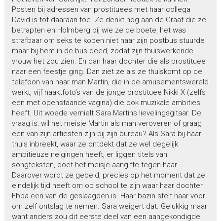
Posten bij adressen van prostituees met haar collega
David is tot daaraan toe. Ze denkt nog aan de Graaf die ze
betrapten en Holmberg bij wie ze de boete, het was
strafbaar om seks te kopen niet naar zijn postbus stuurde
maar bij hem in de bus deed, zodat zijn thuiswerkende
vrouw het zou zien. En dan haar dochter die als prostituee
naar een feestje ging. Dan ziet ze als ze thuiskomt op de
telefoon van haar man Martin, die in de amusementswereld
werkt, vijf naaktfoto’s van de jonge prostituee Nikki X (zelfs
een met openstaande vagina) die ook muzikale ambities
heeft. Uit woede vernielt Sara Martins lievelingsgitaar. De
vraag is: wil het meisje Martin als man veroveren of graag
een van zijn artiesten zijn bij zijn bureau? Als Sara bij haar
thuis inbreekt, waar ze ontdekt dat ze wel degelijk
ambitieuze neigingen heeft, er liggen titels van
songteksten, doet het meisje aangifte tegen haar.
Daarover wordt ze gebeld, precies op het moment dat ze
eindelijk tijd heeft om op school te zijn waar haar dochter
Ebba een van de geslaagden is. Haar bazin stelt haar voor
om zelf ontslag te nemen. Sara weigert dat. Gelukkig maar
want anders zou dit eerste deel van een aangekondigde