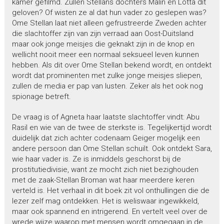
kamer gefilmd. Zullen Stellans dochters Malin en Lotta dit
geloven? Of wisten ze al dat hun vader zo geslepen was?
Ome Stellan laat niet alleen gefrustreerde Zweden achter
die slachtoffer zijn van zijn verraad aan Oost-Duitsland
maar ook jonge meisjes die geknakt zijn in de knop en
wellicht nooit meer een normaal seksueel leven kunnen
hebben. Als dit over Ome Stellan bekend wordt, en ontdekt
wordt dat prominenten met zulke jonge meisjes sliepen,
zullen de media er pap van lusten. Zeker als het ook nog
spionage betreft.
De vraag is of Agneta haar laatste slachtoffer vindt: Abu
Rasil en wie van de twee de sterkste is. Tegelijkertijd wordt
duidelijk dat zich achter codenaam Geiger mogelijk een
andere persoon dan Ome Stellan schuilt. Ook ontdekt Sara,
wie haar vader is. Ze is inmiddels geschorst bij de
prostitutiedivisie, want ze mocht zich niet bezighouden
met de zaak-Stellan Broman wat haar meerdere keren
verteld is. Het verhaal in dit boek zit vol onthullingen die de
lezer zelf mag ontdekken. Het is weliswaar ingewikkeld,
maar ook spannend en intrigerend. En vertelt veel over de
wrede wijze waarop met mensen wordt omgegaan in de