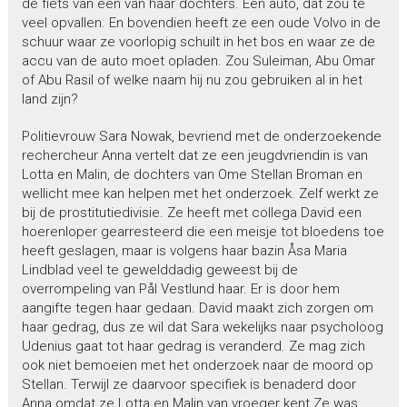
de fiets van een van haar dochters. Een auto, dat zou te
veel opvallen. En bovendien heeft ze een oude Volvo in de
schuur waar ze voorlopig schuilt in het bos en waar ze de
accu van de auto moet opladen. Zou Suleiman, Abu Omar
of Abu Rasil of welke naam hij nu zou gebruiken al in het
land zijn?
Politievrouw Sara Nowak, bevriend met de onderzoekende
rechercheur Anna vertelt dat ze een jeugdvriendin is van
Lotta en Malin, de dochters van Ome Stellan Broman en
wellicht mee kan helpen met het onderzoek. Zelf werkt ze
bij de prostitutiedivisie. Ze heeft met collega David een
hoerenloper gearresteerd die een meisje tot bloedens toe
heeft geslagen, maar is volgens haar bazin Åsa Maria
Lindblad veel te gewelddadig geweest bij de
overrompeling van Pål Vestlund haar. Er is door hem
aangifte tegen haar gedaan. David maakt zich zorgen om
haar gedrag, dus ze wil dat Sara wekelijks naar psycholoog
Udenius gaat tot haar gedrag is veranderd. Ze mag zich
ook niet bemoeien met het onderzoek naar de moord op
Stellan. Terwijl ze daarvoor specifiek is benaderd door
Anna omdat ze Lotta en Malin van vroeger kent Ze was