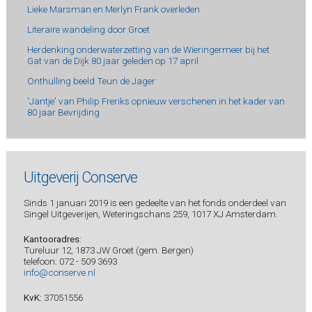
Lieke Marsman en Merlyn Frank overleden
Literaire wandeling door Groet
Herdenking onderwaterzetting van de Wieringermeer bij het
Gat van de Dijk 80 jaar geleden op 17 april
Onthulling beeld Teun de Jager
'Jantje' van Philip Freriks opnieuw verschenen in het kader van
80 jaar Bevrijding
Uitgeverij Conserve
Sinds 1 januari 2019 is een gedeelte van het fonds onderdeel van
Singel Uitgeverijen, Weteringschans 259, 1017 XJ Amsterdam.
Kantooradres
:
Tureluur 12, 1873 JW Groet (gem. Bergen)
telefoon: 072 - 509 3693
info@conserve.nl
KvK:
37051556