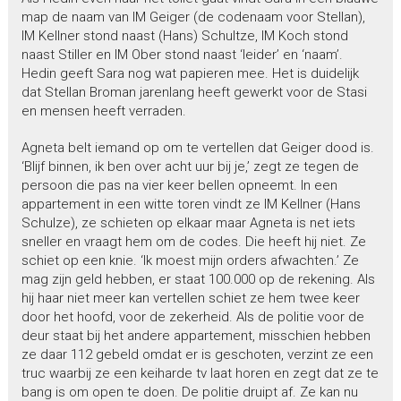
map de naam van IM Geiger (de codenaam voor Stellan),
IM Kellner stond naast (Hans) Schultze, IM Koch stond
naast Stiller en IM Ober stond naast ‘leider’ en ‘naam’.
Hedin geeft Sara nog wat papieren mee. Het is duidelijk
dat Stellan Broman jarenlang heeft gewerkt voor de Stasi
en mensen heeft verraden.
Agneta belt iemand op om te vertellen dat Geiger dood is.
‘Blijf binnen, ik ben over acht uur bij je,’ zegt ze tegen de
persoon die pas na vier keer bellen opneemt. In een
appartement in een witte toren vindt ze IM Kellner (Hans
Schulze), ze schieten op elkaar maar Agneta is net iets
sneller en vraagt hem om de codes. Die heeft hij niet. Ze
schiet op een knie. ‘Ik moest mijn orders afwachten.’ Ze
mag zijn geld hebben, er staat 100.000 op de rekening. Als
hij haar niet meer kan vertellen schiet ze hem twee keer
door het hoofd, voor de zekerheid. Als de politie voor de
deur staat bij het andere appartement, misschien hebben
ze daar 112 gebeld omdat er is geschoten, verzint ze een
truc waarbij ze een keiharde tv laat horen en zegt dat ze te
bang is om open te doen. De politie druipt af. Ze kan nu