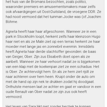
het huis van de Bromans bezochten, zoals politici,
waaronder premiers en amusementsmakers maar zelfs
ook afvaardigingen uit Oost-Duitsland, de vroegere DDR. Ze
had nooit vermoed dat het tuinman Jocke was (of Joachim
Böhme.
Agneta heeft haar haar afgeschoren. Wanneer ze in een
park in Stockholm loopt, herkent zelfs haar kleinzoon Hugo
haar niet en als ze Malin ziet op een terras herkent ze haar
moeder met lange jas en zonnebril evenmin. Inmiddels
heeft Agneta haar derde slachtoffer gevonden: de baas
van Geiger, Ober. Zijn zus Elisabeth doet open als ze
aanbelt. Wanneer ze haar verhoort nadat ze is bijgekomen
van een klap met de koekenpan ziet ze een schaduw. Het
is Ober. Ze achtervolgt hem. En als ze hem ziet rijdt ze
naar achteren over hem heen. Kruipt onder de auto om
met de hand op zijn nek te drukken zodat hij doodgaat.
Onthutste mensen laat ze achter en gaat er vandoor in een
oude Renault van Ober nadat ze zijn zus ook heeft
vermoord.
Het leven van Sara lijkt niet zonder hectiek te kunnen.