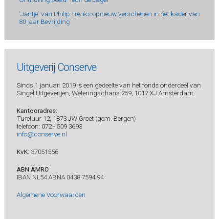
'Jantje' van Philip Freriks opnieuw verschenen in het kader van
80 jaar Bevrijding
Uitgeverij Conserve
Sinds 1 januari 2019 is een gedeelte van het fonds onderdeel van
Singel Uitgeverijen, Weteringschans 259, 1017 XJ Amsterdam.
Kantooradres
:
Tureluur 12, 1873 JW Groet (gem. Bergen)
telefoon: 072 - 509 3693
info@conserve.nl
KvK:
37051556
ABN AMRO
IBAN NL54 ABNA 0438 7594 94
Algemene Voorwaarden