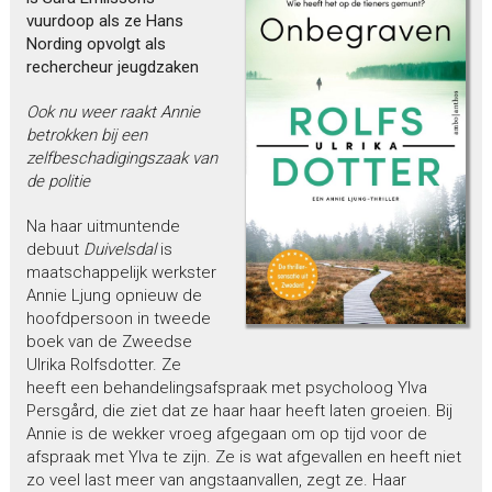
vuurdoop als ze Hans
Nording opvolgt als
rechercheur jeugdzaken
Ook nu weer raakt Annie
betrokken bij een
zelfbeschadigingszaak van
de politie
Na haar uitmuntende
debuut
Duivelsdal
is
maatschappelijk werkster
Annie Ljung opnieuw de
hoofdpersoon in tweede
boek van de Zweedse
Ulrika Rolfsdotter. Ze
heeft een behandelingsafspraak met psycholoog Ylva
Persgård, die ziet dat ze haar haar heeft laten groeien. Bij
Annie is de wekker vroeg afgegaan om op tijd voor de
afspraak met Ylva te zijn. Ze is wat afgevallen en heeft niet
zo veel last meer van angstaanvallen, zegt ze. Haar