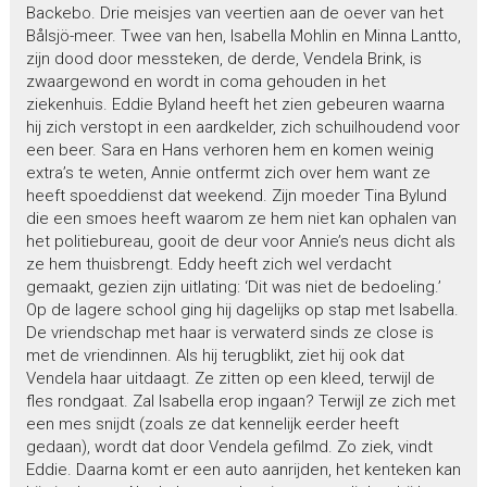
Backebo. Drie meisjes van veertien aan de oever van het
Bålsjö-meer. Twee van hen, Isabella Mohlin en Minna Lantto,
zijn dood door messteken, de derde, Vendela Brink, is
zwaargewond en wordt in coma gehouden in het
ziekenhuis. Eddie Byland heeft het zien gebeuren waarna
hij zich verstopt in een aardkelder, zich schuilhoudend voor
een beer. Sara en Hans verhoren hem en komen weinig
extra’s te weten, Annie ontfermt zich over hem want ze
heeft spoeddienst dat weekend. Zijn moeder Tina Bylund
die een smoes heeft waarom ze hem niet kan ophalen van
het politiebureau, gooit de deur voor Annie’s neus dicht als
ze hem thuisbrengt. Eddy heeft zich wel verdacht
gemaakt, gezien zijn uitlating: ‘Dit was niet de bedoeling.’
Op de lagere school ging hij dagelijks op stap met Isabella.
De vriendschap met haar is verwaterd sinds ze close is
met de vriendinnen. Als hij terugblikt, ziet hij ook dat
Vendela haar uitdaagt. Ze zitten op een kleed, terwijl de
fles rondgaat. Zal Isabella erop ingaan? Terwijl ze zich met
een mes snijdt (zoals ze dat kennelijk eerder heeft
gedaan), wordt dat door Vendela gefilmd. Zo ziek, vindt
Eddie. Daarna komt er een auto aanrijden, het kenteken kan