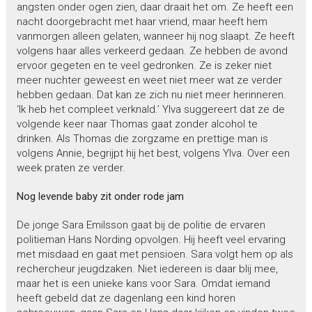
angsten onder ogen zien, daar draait het om. Ze heeft een
nacht doorgebracht met haar vriend, maar heeft hem
vanmorgen alleen gelaten, wanneer hij nog slaapt. Ze heeft
volgens haar alles verkeerd gedaan. Ze hebben de avond
ervoor gegeten en te veel gedronken. Ze is zeker niet
meer nuchter geweest en weet niet meer wat ze verder
hebben gedaan. Dat kan ze zich nu niet meer herinneren.
‘Ik heb het compleet verknald.’ Ylva suggereert dat ze de
volgende keer naar Thomas gaat zonder alcohol te
drinken. Als Thomas die zorgzame en prettige man is
volgens Annie, begrijpt hij het best, volgens Ylva. Over een
week praten ze verder.
Nog levende baby zit onder rode jam
De jonge Sara Emilsson gaat bij de politie de ervaren
politieman Hans Nording opvolgen. Hij heeft veel ervaring
met misdaad en gaat met pensioen. Sara volgt hem op als
rechercheur jeugdzaken. Niet iedereen is daar blij mee,
maar het is een unieke kans voor Sara. Omdat iemand
heeft gebeld dat ze dagenlang een kind horen