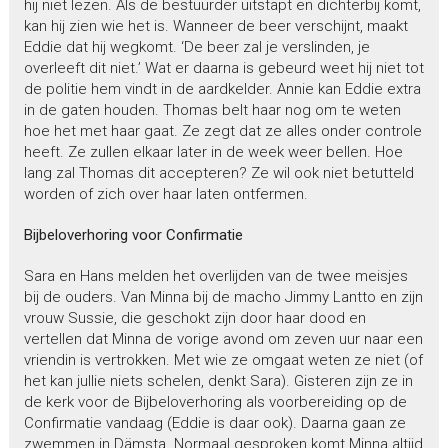
hij niet lezen. Als de bestuurder uitstapt en dichterbij komt,
kan hij zien wie het is. Wanneer de beer verschijnt, maakt
Eddie dat hij wegkomt. ‘De beer zal je verslinden, je
overleeft dit niet.’ Wat er daarna is gebeurd weet hij niet tot
de politie hem vindt in de aardkelder. Annie kan Eddie extra
in de gaten houden. Thomas belt haar nog om te weten
hoe het met haar gaat. Ze zegt dat ze alles onder controle
heeft. Ze zullen elkaar later in de week weer bellen. Hoe
lang zal Thomas dit accepteren? Ze wil ook niet betutteld
worden of zich over haar laten ontfermen.
Bijbeloverhoring voor Confirmatie
Sara en Hans melden het overlijden van de twee meisjes
bij de ouders. Van Minna bij de macho Jimmy Lantto en zijn
vrouw Sussie, die geschokt zijn door haar dood en
vertellen dat Minna de vorige avond om zeven uur naar een
vriendin is vertrokken. Met wie ze omgaat weten ze niet (of
het kan jullie niets schelen, denkt Sara). Gisteren zijn ze in
de kerk voor de Bijbeloverhoring als voorbereiding op de
Confirmatie vandaag (Eddie is daar ook). Daarna gaan ze
zwemmen in Dämsta. Normaal gesproken komt Minna altijd