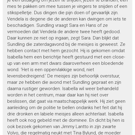
mes te pakken om mee tussen je vingers te snijden of een
stikspelletje. Dus dingen die pijn doen of gevaarlijk zijn.
Vendela is degene die de anderen kan dwingen om iets te
beschadigen. Sundling vraagt Sara en Hans of ze
vermoeden dat Vendela de andere twee heeft gedood.
Daar kunnen ze niet op ingaan, zegt Sara. Dan blijkt dat
Sundling die zaterdagavond bij de meisjes is geweest. Ze
hebben contact met hem gezocht. Hij is gekomen omdat
Isabella hem een berichtje heeft gestuurd met een close-
up van een arm met dwars daaroverheen een bloedende
wond. ‘Het is een oppervlakkige wond, niet
levensbedreigend.’ De meisjes zijn behoorlijk overstuur,
maar ze hebben die avond met Sundling gepraat en zijn
daarna rustiger geworden. Isabella wil weer behandeld
worden in het centrum, maar daar kan hij niet over
beslissen, dat gaat via maatschappelijk werk. Hij ziet geen
aanleiding om de politie te bellen ondanks het feit dat hij
drie dronken en labiele meisjes alleen achterlaat. Isabella
heeft ook nog gebeld met de dominee. En dicht bij hen is
ook bezoek gekomen van Jimmy Lantto in zijn zwarte
Volvo, die regelmatig neukt met Tina Bylund, de moeder