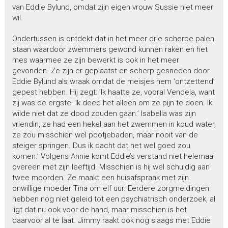
van Eddie Bylund, omdat zijn eigen vrouw Sussie niet meer
wil.
Ondertussen is ontdekt dat in het meer drie scherpe palen
staan waardoor zwemmers gewond kunnen raken en het
mes waarmee ze zijn bewerkt is ook in het meer
gevonden. Ze zijn er geplaatst en scherp gesneden door
Eddie Bylund als wraak omdat de meisjes hem ‘ontzettend’
gepest hebben. Hij zegt: ’Ik haatte ze, vooral Vendela, want
zij was de ergste. Ik deed het alleen om ze pijn te doen. Ik
wilde niet dat ze dood zouden gaan.’ Isabella was zijn
vriendin, ze had een hekel aan het zwemmen in koud water,
ze zou misschien wel pootjebaden, maar nooit van de
steiger springen. Dus ik dacht dat het wel goed zou
komen.’ Volgens Annie komt Eddie’s verstand niet helemaal
overeen met zijn leeftijd. Misschien is hij wel schuldig aan
twee moorden. Ze maakt een huisafspraak met zijn
onwillige moeder Tina om elf uur. Eerdere zorgmeldingen
hebben nog niet geleid tot een psychiatrisch onderzoek, al
ligt dat nu ook voor de hand, maar misschien is het
daarvoor al te laat. Jimmy raakt ook nog slaags met Eddie