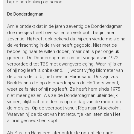
bij de herdenking op school.
De Donderdagman
Annie ontdekt dat in de jaren zeventig de Donderdagman
drie meisjes heeft overvallen en verkracht begin jaren
zeventig. Hij heeft ook bekend dat hij een vierde meisje na
de verkrachting in de rivier heeft gegooid. Niet met de
bedoeling haar te willen doden, maar dat is per ongeluk
gebeurd. De Donderdagman is in het voorjaar van 1972
veroordeeld tot TBS met dwangverpleging. Waar hij is en
of hij nog leeft is onbekend. Hij woont vijftig kilometer van
de plaats delict bij het meer in Härnösand. Ook zijn zus
Back-Hanna die op de boerderij van de Höffners woont,
weet zelfs niet of hij nog leeft. Ze heeft hem sinds 1975
niet meer gezien. Als ze de Donderdagman uiteindelijk
vinden, blijkt dat hij elders is op de dag van de moord op
de meisjes. Op de veerboot vanuit Riga naar Stockholm.
Waarvan hij de ticket van het retourtje kan laten zien Het
alibi is gecheckt en klopt.
Als Sara en Hans een later ontdekte potentiële dader