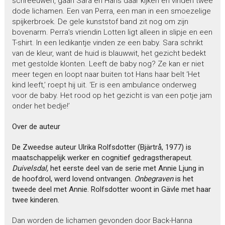
schreeuwen, gaan Sara en Hans daar kijken en vinden twee
dode lichamen. Een van Perra, een man in een smoezelige
spijkerbroek. De gele kunststof band zit nog om zijn
bovenarm. Perra’s vriendin Lotten ligt alleen in slipje en een
T-shirt. In een ledikantje vinden ze een baby. Sara schrikt
van de kleur, want de huid is blauwwit, het gezicht bedekt
met gestolde klonten. Leeft de baby nog? Ze kan er niet
meer tegen en loopt naar buiten tot Hans haar belt ‘Het
kind leeft,’ roept hij uit. ‘Er is een ambulance onderweg
voor de baby. Het rood op het gezicht is van een potje jam
onder het bedje!’
Over de auteur
De Zweedse auteur Ulrika Rolfsdotter (Bjärtrå, 1977) is
maatschappelijk werker en cognitief gedragstherapeut.
Duivelsdal,
het eerste deel van de serie met Annie Ljung in
de hoofdrol, werd lovend ontvangen.
Onbegraven
is het
tweede deel met Annie. Rolfsdotter woont in Gävle met haar
twee kinderen.
Dan worden de lichamen gevonden door Back-Hanna