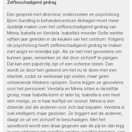
Zelfbeschadigend gedrag
Een gesprek met directeur, onderzoeker en psycholoog
Björn Sundling in behandelcentrum Älvhagen moet meer
duidelijk maken over het zelfbeschadigend gedrag van
Minna, Isabella en Vendela. Isabella’s moeder Sofie werkte
vijftien jaar geleden in de keuken van het centrum. Volgens
de psycholoog heeft zelfbeschadigend gedrag te maken
met angst en innerlijke pijn. Als ze niet met gevoelens om
kunnen gaan, verwerken ze dat door zichzelf te pijnigen.
Dat kan een paperclip zijn of een scherpe steen. Dan
wordt ze door hen geleerd om het nu te doen met een
elastiek, zodat ze weliswaar pijn voelen, maar geen
ontsierende littekens oplopen. Soms krijgen ze gevoelens
voor het personeel. Vendela en Minna zitten in dezelfde
groep, maar Isabella komt er later bij. Isabella is een heel
slim meisje, ze is haar leeftijd ver vooruit. Minna is een
dolende ziel die anderen voor zich laat bepalen. Vendela is
ook intelligent, maar gesloten. Ze triggert wel de anderen,
daagt ze uit om zichzelf te beschadigen. Met het
speelbord wordt een draai gegeven aan de pijl en dan krijg
je een uitdaging om jezelf te snijden, jezelf te branden, een