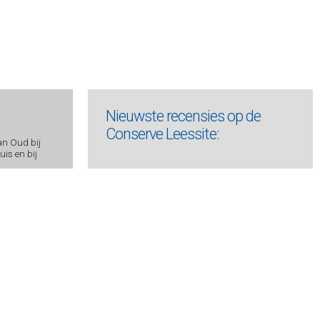
Nieuwste recensies op de
Conserve Leessite:
an Oud bij
is en bij
James, Amanda -
De Midnight
Bookshop
Beeck, Johan op de -
Het mysterie van
Albert I
Gardam, Jane -
Kostschool aan zee
Schröder, Allard -
Dood en leven van
de jonge Selder
Slaughter, Karin -
Stille geheimen
Indriðason, Arnaldur -
Konrád 7 -
Duistere nachten