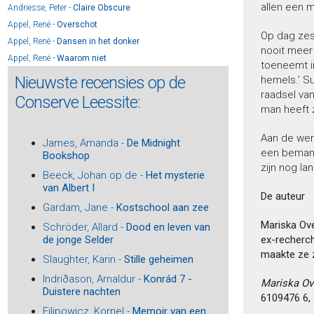
allen een 
Andriesse, Peter -
Claire Obscure
Appel, René -
Overschot
Op dag zes 
Appel, René -
Dansen in het donker
nooit meer 
Appel, René -
Waarom niet
toeneemt in
Archer, Jeffrey -
William Warwick 1 - Wie niet waagt
Nieuwste recensies op de
hemels.’ Su
Archer, Jeffrey -
William Warwick 2 - In het volle zicht
raadsel van
Conserve Leessite:
man heeft 
Archer, Jeffrey -
William Warwick 3 - Een oogje dicht
Archer, Jeffrey -
William Warwick 4 - Over mijn lijk
Aan de wer
James, Amanda -
De Midnight
Archer, Jeffrey -
William Warwick 5 - De troonopvolger
een bemann
Bookshop
Arlidge, M.J. -
Oog om Oog
zijn nog la
Beeck, Johan op de -
Het mysterie
Arlidge, M.J. -
Twee kleine visjes
van Albert I
Arlidge, M.J. -
Helen Grace 13 - Door het vuur
De auteur
Gardam, Jane -
Kostschool aan zee
Arlidge, M.J. -
Helen Grace 12 - Leef je nog?
Mariska Ov
Schröder, Allard -
Dood en leven van
Arlidge, M.J. -
Helen Grace 11 - Kom eens gauw
ex-recherch
de jonge Selder
Arlidge, M.J. -
Helen Grace 10 – Niemand zeggen
maakte ze z
Slaughter, Karin -
Stille geheimen
Arlidge, M.J. -
Helen Grace 14 - Uit de as
Arns, Frouke -
Vonkie
Indriðason, Arnaldur -
Konrád 7 -
Mariska Ov
Duistere nachten
Arns, Frouke -
Rode zomer
6109476 6, 
Filipowicz, Kornel -
Memoir van een
Asscher, Maarten -
De schaduw van een vriend