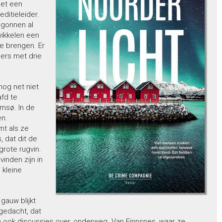
Met een
ditieleider.
egonnen al
wikkelen een
te brengen. Er
ders met drie
nog net niet
fd te
omsø. In de
en.
mt als ze
, dat dit de
grote rugvin.
inden zijn in
 kleine
gauw blijkt
gedacht, dat
 ook discussies over, onderweg. Van Finnsnes, waar ze