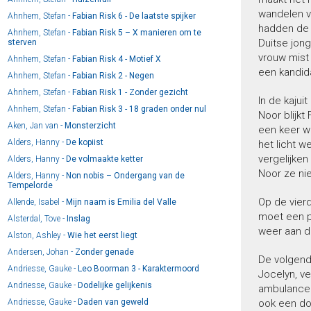
wandelen v
Ahnhem, Stefan -
Fabian Risk 6 - De laatste spijker
hadden de 
Ahnhem, Stefan -
Fabian Risk 5 – X manieren om te
Duitse jon
sterven
vrouw mist 
Ahnhem, Stefan -
Fabian Risk 4 - Motief X
een kandida
Ahnhem, Stefan -
Fabian Risk 2 - Negen
Ahnhem, Stefan -
Fabian Risk 1 - Zonder gezicht
In de kajui
Ahnhem, Stefan -
Fabian Risk 3 - 18 graden onder nul
Noor blijkt
Aken, Jan van -
Monsterzicht
een keer wa
Alders, Hanny -
De kopiist
het licht w
vergelijke
Alders, Hanny -
De volmaakte ketter
Noor ze nie
Alders, Hanny -
Non nobis – Ondergang van de
Tempelorde
Op de vierd
Allende, Isabel -
Mijn naam is Emilia del Valle
moet een po
Alsterdal, Tove -
Inslag
weer aan d
Alston, Ashley -
Wie het eerst liegt
Andersen, Johan -
Zonder genade
De volgend
Andriesse, Gauke -
Leo Boorman 3 - Karaktermoord
Jocelyn, v
Andriesse, Gauke -
Dodelijke gelijkenis
ambulancebr
Andriesse, Gauke -
Daden van geweld
ook een dod