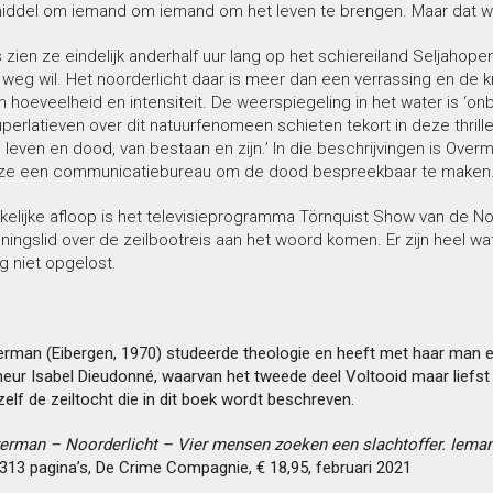
middel om iemand om iemand om het leven te brengen. Maar dat wet
zien ze eindelijk anderhalf uur lang op het schiereiland Seljahope
weg wil. Het noorderlicht daar is meer dan een verrassing en de kr
 hoeveelheid en intensiteit. De weerspiegeling in het water is ‘onb
perlatieven over dit natuurfenomeen schieten tekort in deze thriller
 leven en dood, van bestaan en zijn.’ In die beschrijvingen is Over
ze een communicatiebureau om de dood bespreekbaar te maken
kelijke afloop is het televisieprogramma Törnquist Show van de No
ingslid over de zeilbootreis aan het woord komen. Er zijn heel wa
ng niet opgelost.
erman (Eibergen, 1970) studeerde theologie en heeft met haar man 
eur Isabel Dieudonné, waarvan het tweede deel Voltooid maar liefst 
elf de zeiltocht die in dit boek wordt beschreven.
erman – Noorderlicht – Vier mensen zoeken een slachtoffer. Iema
313 pagina’s, De Crime Compagnie, € 18,95, februari 2021