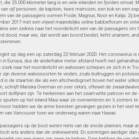
, die 25.000 kilometer lang is en vele eilanden en fjorden omvat. 
an vijf personen, de kapitein, twee matrozen, een kok en een expe
ern van de passagiers vormen Frode, Magnus, Noor en Katja. Zij b
mber 2017 met een vrijwel maandelijks online babbelforum en ont
dens een zeilreis naar het noorderlicht een van de passagiers om 
 dood, maar wie, dat wordt aan boord beslist, liefst unaniem, an
r stemmen.
gint op dag een op zaterdag 22 februari 2020. Het coronavirus is 
n in Europa, dus de anderhalve meter afstand hoeft niet gehandhaa
zoek naar het noorderlicht en walvissen schepen ze zich in in Tr
zijn diverse walvissoorten te vinden, zoals bultruggen en potviss
is de staartvin die als een afscheidsgroet boven het water uitko
, schrijft Mariska Overman en over orka’s, oftewel de zwaardwalvis
ort dolfijnen zijn. Te herkennen aan het zwart-witte patroon en de 
’s spuiten op het eiland Maui waar ze overwinteren en ’s zomers te v
arvoor hadden we de arme beesten gevangen gezien in het veel te
m van Vancouver toen we onderweg waren naar Hawaii.
passagiers op de boot weten niets van de snode plannen, maar al 
t toch iets anders dan de onlinewereld. En sommigen aardiger dan 
moeilijk om een mens om zeep te helpen. Daar hebben de vier dan