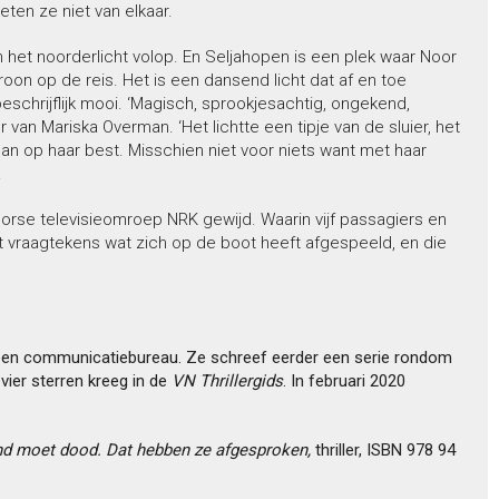
en ze niet van elkaar.
n het noorderlicht volop. En Seljahopen is een plek waar Noor
oon op de reis. Het is een dansend licht dat af en toe
eschrijflijk mooi. ‘Magisch, sprookjesachtig, ongekend,
 van Mariska Overman. ‘Het lichtte een tipje van de sluier, het
man op haar best. Misschien niet voor niets want met haar
.
orse televisieomroep NRK gewijd. Waarin vijf passagiers en
t vraagtekens wat zich op de boot heeft afgespeeld, en die
een communicatiebureau. Ze schreef eerder een serie rondom
vier sterren kreeg in de
VN Thrillergids
. In februari 2020
nd moet dood. Dat hebben ze afgesproken,
thriller, ISBN 978 94