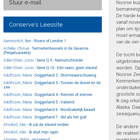
Stuur e-mail
Noorse kust
bemanning v
De harde k
vanaf nove
Conserve's Leessite
plan om tij
moet iemand
Aaronovitch, Ben -
Rivers of London 1
van de vie
Achebe, Chinua -
Termietenheuvels in de Savanne
(Perpetuareeks)
De tocht be
Adler-Olsen, Jussi -
Serie Q 9 - Natriumchloride
uitgebroke
worden. Op 
Adler-Olsen, Jussi -
Serie Q 10 - Eén raam, geen sleutel
Noorse Zee 
Adolfsson, Maria -
Doggerland 2 - Stormwaarschuwing
Kenmerkend 
Adolfsson, Maria -
Doggerland 3 - Tussen de duivel en de
onderduiken
zee
grootste so
Adolfsson, Maria -
Doggerland 4 - Rennen of sterven
Ik zag orka
Adolfsson, Maria -
Doggerland 5 - Valwind
Alaska. Da
Adolfsson, Maria -
Doggerland 6 - Noodzakelijk kwaad
zeeaquariu
Adolfsson, Maria -
Doggerland 7 - Stil als het graf
Ahndoril, Alex -
Ik zal de sleutel vinden
De andere 
Ahndoril, Alex -
Ik sluit mijn ogen
de realitei
maakt het 
Ahnhem, Stefan -
Huizenruil