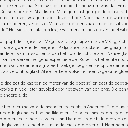
ertrekken ze naar Skrolsvik, dat mooier binnenvaren was dan Fin
Duitsers ook een Atlantische Muur gemaakt getuige de bunkers die
gens hun leven waagden voor deze uithoek. Noor maakt de wandel
haar kinderen, vertelt ze. Maar ze moet een zaak runnen en zit voor
te? Het viertal maakt een lijstje van mensen die ze eventueel wil
t ontpopt de Engelsman Magnus zich, zijn bijnaam is de Viking, zich t
 Frode argwanend te reageren. Katja is een stookster, die graag to
ndelen want misschien is dan het noorderlicht te zien. Nauwelijks
el kan verwerken. Volgens expeditieleider Robert is het echte noorde
n met wat de camera signaleert. Gek genoeg zien ze op de camera
t als ze omhoogkijkt. Alleen enkele wolken en een vage witte gloe
e dag zet de kapitein de motor van de boot stil en gaat de boot sc
tvis zijn, veel later gevolgd door het zwart van een orka. Die d
e andere zijde.
e bestemming voor de avond en de nacht is Andenes. Ondertussen
ermoedelijk gaat het om hartklachten. De bemanning neemt geen e
oeders haar mee als ze aan land komen. Frode blijkt een verpleger 
elijke ziekte te hebben, maar dat niet eerder verteld. Noor hoort