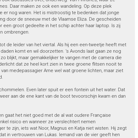
nsnes. Daar maken ze ook een wandeling. Op deze plek
 er nog waren. Het is mistroostig te bedenken dat jonge
ing door de sneeuw met de Vlaamse Eliza. De gescheiden
 een groot gedeelte in het schip achter haar laptop. Is zij
len ombrengen.
ot de leider van het viertal. Als hij een een-tweetje heeft met
t daden komt en wil doorzetten. ’s Avonds laat gaan ze nog
 zo blijkt, maar gemakkelijker te vangen met de camera die
rlicht dat ze heel kort zien in twee groene flitsen nooit te
 van medepassagier Arne wel wat groene lichten, maar ziet
d.
hommelen. Even later spuit er een fontein uit het water. Dat
an weer aan de ene kant van de boot tevoorschijn kwam en dan
 gaat het niet goed met de al wat oudere Française
nkel risico en wanneer ze verslechtert nemen
te zijn, iets wat Noor, Magnus en Katja niet wisten. Hij zegt
 dat in vertrouwen van Lukas. Iemand van de vier geeft hen