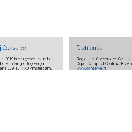
ij Conserve
Distributie:
ri 2019 is een gedeelte van het
Regiotitels: Conserve en Goud v
el van Singel Uitgeverijen,
Depot Compact Centraal Boekhu
ans 259, 1017 XJ Amsterdam.
www.conserve.nl
s
:
Uitgevers Conserve:
 1873 JW Groet (gem. Bergen)
Ingrid en Kees de Bakker
 - 509 3693
ve.nl
56
BNA 0438 7594 94
oorwaarden