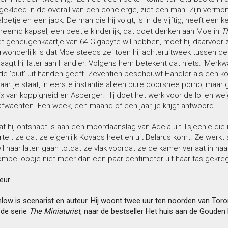
gekleed in de overall van een conciërge, ziet een man. Zijn vermomm
petje en een jack. De man die hij volgt, is in de vijftig, heeft een 
reemd kapsel, een beetje kinderlijk, dat doet denken aan Moe in
T
 het geheugenkaartje van 64 Gigabyte wil hebben, moet hij daarvo
erwonderlijk is dat Moe steeds zei toen hij achteruitweek tussen de
agt hij later aan Handler. Volgens hem betekent dat niets. ‘Merkwaa
 de ‘buit’ uit handen geeft. Zeventien beschouwt Handler als een ko
artje staat, in eerste instantie alleen pure doorsnee porno, maa
 van koppigheid en Asperger. Hij doet het werk voor de lol en wei
fwachten. Een week, een maand of een jaar, je krijgt antwoord.
 hij ontsnapt is aan een moordaanslag van Adela uit Tsjechië die in d
telt ze dat ze eigenlijk Kovacs heet en uit Belarus komt. Ze werkt 
wil haar laten gaan totdat ze vlak voordat ze de kamer verlaat in ha
mpe loopje niet meer dan een paar centimeter uit haar tas gekrege
eur
ow is scenarist en auteur. Hij woont twee uur ten noorden van Toron
de serie
The Miniaturist
, naar de bestseller Het huis aan de Gouden