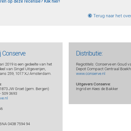
eren op deze recensie? Klik hier!
Terug naar het ove
ij Conserve
Distributie:
ri 2019 is een gedeelte van het
Regiotitels: Conserve en Goud v
el van Singel Uitgeverijen,
Depot Compact Centraal Boekhu
ans 259, 1017 XJ Amsterdam.
www.conserve.nl
s
:
Uitgevers Conserve:
 1873 JW Groet (gem. Bergen)
Ingrid en Kees de Bakker
 - 509 3693
ve.nl
56
BNA 0438 7594 94