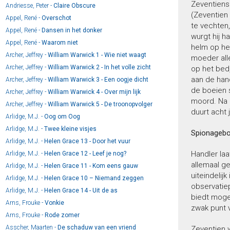
Zeventiens 
Andriesse, Peter -
Claire Obscure
(Zeventien 
Appel, René -
Overschot
te vechten,
Appel, René -
Dansen in het donker
wurgt hij h
Appel, René -
Waarom niet
helm op hee
Archer, Jeffrey -
William Warwick 1 - Wie niet waagt
moeder alle
Archer, Jeffrey -
William Warwick 2 - In het volle zicht
op het bed,
aan de hand
Archer, Jeffrey -
William Warwick 3 - Een oogje dicht
de boeien 
Archer, Jeffrey -
William Warwick 4 - Over mijn lijk
moord. Na 
Archer, Jeffrey -
William Warwick 5 - De troonopvolger
duurt acht 
Arlidge, M.J. -
Oog om Oog
Arlidge, M.J. -
Twee kleine visjes
Spionageb
Arlidge, M.J. -
Helen Grace 13 - Door het vuur
Handler laa
Arlidge, M.J. -
Helen Grace 12 - Leef je nog?
allemaal g
Arlidge, M.J. -
Helen Grace 11 - Kom eens gauw
uiteindelij
Arlidge, M.J. -
Helen Grace 10 – Niemand zeggen
observatiep
Arlidge, M.J. -
Helen Grace 14 - Uit de as
biedt mogel
Arns, Frouke -
Vonkie
zwak punt 
Arns, Frouke -
Rode zomer
Asscher, Maarten -
De schaduw van een vriend
Zeventien 