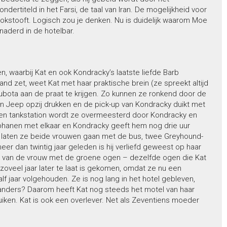
ndertiteld in het Farsi, de taal van Iran. De mogelijkheid voor
kokstooft. Logisch zou je denken. Nu is duidelijk waarom Moe
naderd in de hotelbar.
, waarbij Kat en ook Kondracky’s laatste liefde Barb
brand zet, weet Kat met haar praktische brein (ze spreekt altijd
Kubota aan de praat te krijgen. Zo kunnen ze ronkend door de
n Jeep opzij drukken en de pick-up van Kondracky duikt met
j een tankstation wordt ze overmeesterd door Kondracky en
phanen met elkaar en Kondracky geeft hem nog drie uur
ijk laten ze beide vrouwen gaan met de bus, twee Greyhound-
er dan twintig jaar geleden is hij verliefd geweest op haar
ruk van de vrouw met de groene ogen – dezelfde ogen die Kat
veel jaar later te laat is gekomen, omdat ze nu een
f jaar volgehouden. Ze is nog lang in het hotel gebleven,
nders? Daarom heeft Kat nog steeds het motel van haar
uiken. Kat is ook een overlever. Net als Zeventiens moeder