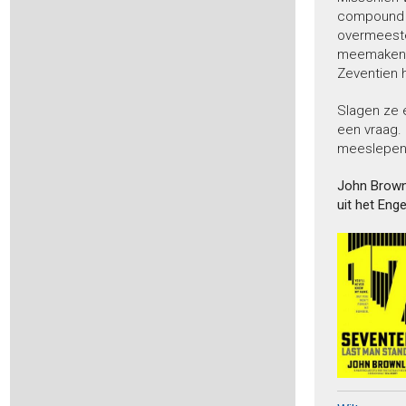
Beek, Martyn van -
De jacht van de Wolf
compound va
Beijnum, Kees van -
Hier komt de zon
overmeester
Benali, Abdelkader -
De opdracht van de Moor
meemaken o
Zeventien 
Bengtsdotter, Lina -
Sanna Pienni 1 - De raaf
Bengtsdotter, Lina -
Charlie Lager 3 – De man die een
vreemde was
Slagen ze e
een vraag. 
Bengtsdotter, Lina -
Spelen met vuur
meeslepende
Bennett, S.J. -
Hare Majesteit de Queen onderzoekt 1 - De
moord op Windsor Castle
John Brow
Benzakour, Mohammed -
De reus uit de Rif
uit het Eng
Berg, Michael -
De Mergellandmoorden 2 - Vergelding
Berg, Michael -
De vermissing
Bergeys, Roland -
Blindelings
Bergvelt, Joyce -
Commandeur van de Kaap
Berk, Marjan -
Hofdames
Berkleef, Bernice -
Bloedsteen
Berkleef, Bernice -
Vinex
Berry, Steve -
Cotton Malone 14 - Het Maltadocument
Bervoets, Hanna -
Leer me alles wat je weet
Bervoets, Hanna -
Geld verdienen