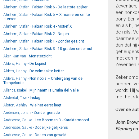
Zeventien, 
Ahnhem, Stefan -
Fabian Risk 6 - De laatste spijker
een honkbal
Ahnhem, Stefan -
Fabian Risk 5 – X manieren om te
pony. Een v
sterven
en als hij
Ahnhem, Stefan -
Fabian Risk 4 - Motief X
de rails. V
Ahnhem, Stefan -
Fabian Risk 2 - Negen
daarmee vra
Ahnhem, Stefan -
Fabian Risk 1 - Zonder gezicht
dan dat hij
Ahnhem, Stefan -
Fabian Risk 3 - 18 graden onder nul
geheugenka
Aken, Jan van -
Monsterzicht
met een mix
Alders, Hanny -
De kopiist
Zeventien a
Alders, Hanny -
De volmaakte ketter
Zeker omdat
Alders, Hanny -
Non nobis – Ondergang van de
Tempelorde
hebben, ver
wordt. Hij 
Allende, Isabel -
Mijn naam is Emilia del Valle
met het sto
Alsterdal, Tove -
Inslag
Alston, Ashley -
Wie het eerst liegt
Over de aut
Andersen, Johan -
Zonder genade
Andriesse, Gauke -
Leo Boorman 3 - Karaktermoord
John Brownl
Andriesse, Gauke -
Dodelijke gelijkenis
Fleming
en 
Andriesse, Gauke -
Daden van geweld