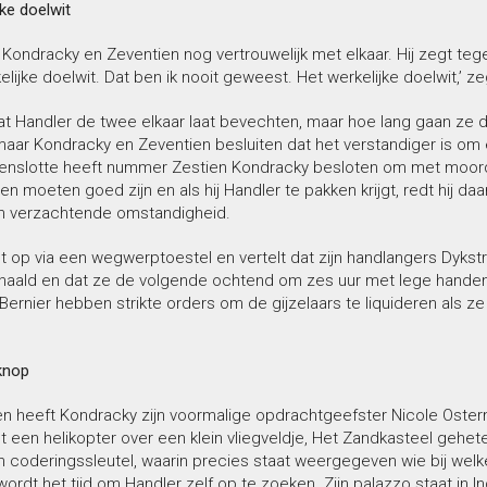
jke doelwit
Kondracky en Zeventien nog vertrouwelijk met elkaar. Hij zegt tegen
elijke doelwit. Dat ben ik nooit geweest. Het werkelijke doelwit,’ zeg
dat Handler de twee elkaar laat bevechten, maar hoe lang gaan ze do
maar Kondracky en Zeventien besluiten dat het verstandiger is om e
Tenslotte heeft nummer Zestien Kondracky besloten om met moorde
en moeten goed zijn en als hij Handler te pakken krijgt, redt hij
en verzachtende omstandigheid.
t op via een wegwerptoestel en vertelt dat zijn handlangers Dyks
aald en dat ze de volgende ochtend om zes uur met lege handen mo
 Bernier hebben strikte orders om de gijzelaars te liquideren al
knop
n heeft Kondracky zijn voormalige opdrachtgeefster Nicole Osterm
et een helikopter over een klein vliegveldje, Het Zandkasteel gehe
h coderingssleutel, waarin precies staat weergegeven wie bij welk
ordt het tijd om Handler zelf op te zoeken. Zijn palazzo staat in I