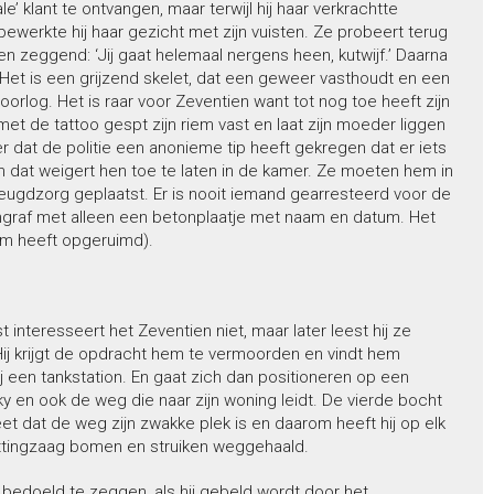
klant te ontvangen, maar terwijl hij haar verkrachtte
bewerkte hij haar gezicht met zijn vuisten. Ze probeert terug
en zeggend: ‘Jij gaat helemaal nergens heen, kutwijf.’ Daarna
oo. Het is een grijzend skelet, dat een geweer vasthoudt en een
rlog. Het is raar voor Zeventien want tot nog toe heeft zijn
 met de tattoo gespt zijn riem vast en laat zijn moeder liggen
er dat de politie een anonieme tip heeft gekregen dat er iets
en dat weigert hen toe te laten in de kamer. Ze moeten hem in
eugdzorg geplaatst. Er is nooit iemand gearresteerd voor de
graf met alleen een betonplaatje met naam en datum. Het
hem heeft opgeruimd).
teresseert het Zeventien niet, maar later leest hij ze
ij krijgt de opdracht hem te vermoorden en vindt hem
bij een tankstation. En gaat zich dan positioneren op een
y en ook de weg die naar zijn woning leidt. De vierde bocht
t dat de weg zijn zwakke plek is en daarom heeft hij op elk
ettingzaag bomen en struiken weggehaald.
bedoeld te zeggen, als hij gebeld wordt door het