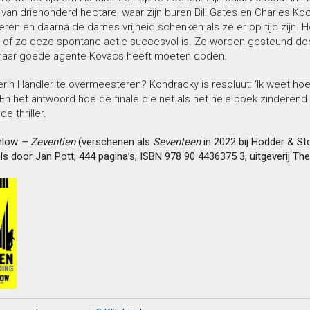
n driehonderd hectare, waar zijn buren Bill Gates en Charles Koc
en en daarna de dames vrijheid schenken als ze er op tijd zijn. H
f ze deze spontane actie succesvol is. Ze worden gesteund door
haar goede agente Kovacs heeft moeten doden.
rin Handler te overmeesteren? Kondracky is resoluut: ‘Ik weet hoe 
En het antwoord hoe de finale die net als het hele boek zinderend is
 thriller.
nlow
– Zeventien
(verschenen als
Seventeen
in 2022 bij Hodder & St
els door Jan Pott, 444 pagina’s, ISBN 978 90 4436375 3, uitgeverij T