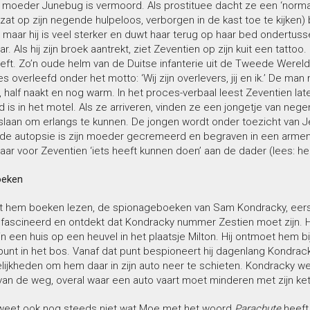
moeder Junebug is vermoord. Als prostituee dacht ze een ‘normale’ 
zat op zijn negende hulpeloos, verborgen in de kast toe te kijken) 
 maar hij is veel sterker en duwt haar terug op haar bed ondertuss
aar. Als hij zijn broek aantrekt, ziet Zeventien op zijn kuit een tatt
ft. Zo’n oude helm van de Duitse infanterie uit de Tweede Wereldoo
s overleefd onder het motto: ‘Wij zijn overlevers, jij en ik.’ De man
 half naakt en nog warm. In het proces-verbaal leest Zeventien lat
 is in het motel. Als ze arriveren, vinden ze een jongetje van neg
slaan om erlangs te kunnen. De jongen wordt onder toezicht van J
de autopsie is zijn moeder gecremeerd en begraven in een armen
jaar voor Zeventien ‘iets heeft kunnen doen’ aan de dader (lees: 
oeken
t hem boeken lezen, de spionageboeken van Sam Kondracky, eerst in
efascineerd en ontdekt dat Kondracky nummer Zestien moet zijn. H
k in een huis op een heuvel in het plaatsje Milton. Hij ontmoet hem 
unt in het bos. Vanaf dat punt bespioneert hij dagenlang Kondrack
ijkheden om hem daar in zijn auto neer te schieten. Kondracky wee
van de weg, overal waar een auto vaart moet minderen met zijn k
weet ook nog steeds niet wat Moe met het woord
Parachute
heeft 