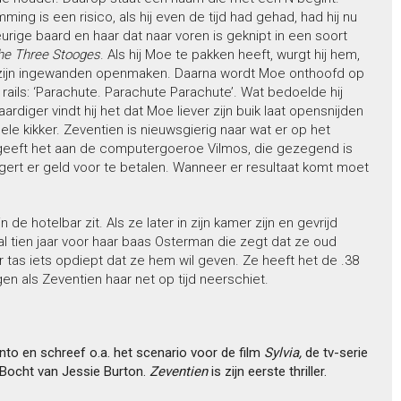
ing is een risico, als hij even de tijd had gehad, had hij nu
keurige baard en haar dat naar voren is geknipt in een soort
he Three Stooges
. Als hij Moe te pakken heeft, wurgt hij hem,
or zijn ingewanden openmaken. Daarna wordt Moe onthoofd op
 rails: ‘Parachute. Parachute Parachute’. Wat bedoelde hij
rdiger vindt hij het dat Moe liever zijn buik laat opensnijden
ele kikker. Zeventien is nieuwsgierig naar wat er op het
r geeft het aan de computergoeroe Vilmos, die gezegend is
gert er geld voor te betalen. Wanneer er resultaat komt moet
e hotelbar zit. Als ze later in zijn kamer zijn en gevrijd
al tien jaar voor haar baas Osterman die zegt dat ze oud
ar tas iets opdiept dat ze hem wil geven. Ze heeft het de .38
n als Zeventien haar net op tijd neerschiet.
to en schreef o.a. het scenario voor de film
Sylvia,
de tv-serie
 Bocht van Jessie Burton.
Zeventien
is zijn eerste thriller.