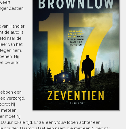
weert.
nger Zestien
t van Handler
nt de auto is
iefd naar de
leer van het
n tegen hem.
oenen. Hij
et de auto
 hebben een
oed verzorgd.
ordt hij
gt meteen
er moet hij
00 uur lokale tijd. Er zal een vrouw lopen achter een
de houder. Daarop staat een naam die met een N begint.’