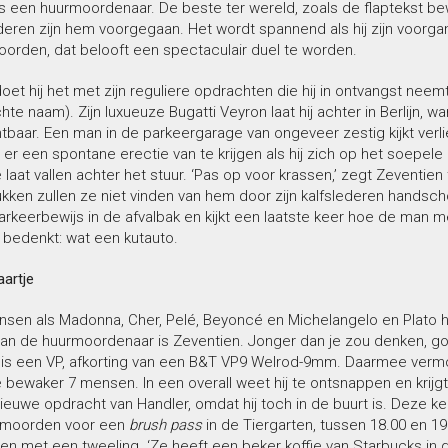
is een huurmoordenaar. De beste ter wereld, zoals de flaptekst be
deren zijn hem voorgegaan. Het wordt spannend als hij zijn voorga
orden, dat belooft een spectaculair duel te worden.
oet hij het met zijn reguliere opdrachten die hij in ontvangst neem
chte naam). Zijn luxueuze Bugatti Veyron laat hij achter in Berlijn, wa
htbaar. Een man in de parkeergarage van ongeveer zestig kijkt verl
kt er een spontane erectie van te krijgen als hij zich op het soepele 
e laat vallen achter het stuur. ‘Pas op voor krassen,’ zegt Zeventie
kken zullen ze niet vinden van hem door zijn kalfslederen handsch
arkeerbewijs in de afvalbak en kijkt een laatste keer hoe de man m
 bedenkt: wat een kutauto.
artje
sen als Madonna, Cher, Pelé, Beyoncé en Michelangelo en Plato
van de huurmoordenaar is Zeventien. Jonger dan je zou denken, g
l is een VP, afkorting van een B&T VP9 Welrod-9mm. Daarmee vermo
e bewaker 7 mensen. In een overall weet hij te ontsnappen en krij
euwe opdracht van Handler, omdat hij toch in de buurt is. Deze ke
rmoorden voor een
brush pass
in de Tiergarten, tussen 18.00 en 19.
n met een tweeling. ‘Ze heeft een beker koffie van Starbucks in 