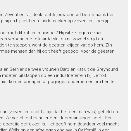
 Zeventien: ‘Jij denkt dat ik jouw doelwit ben, maar ik ben
t hij en hij richt een tandenstoker op Zeventien, ‘ben jij.’
or met dit kat- en muisspel? Hij wil ze tegen elkaar
en verbond met elkaar te sluiten na zoveel strijd en
n te stoppen, want de geesten krijgen vat op hem. Zijn
 daarmee mensen dan hij ooit heeft gedood. Voor de geesten
tra en Bernier de twee vrouwen Barb en Kat uit de Greyhound
eten uitstappen op een industrieterrein bij Detroit.
s ze niet komen opdagen of pogingen ondernemen om hen te
an (Zeventien dacht altijd dat het een man was) gebeld en
ten. Ze vertelt dat Handler een ‘dodemansknop’ heeft. Een
e operatie betrokken is. Het geeft hem daardoor veel macht.
ndian Wells op een afgelegen enclave in Californië in een