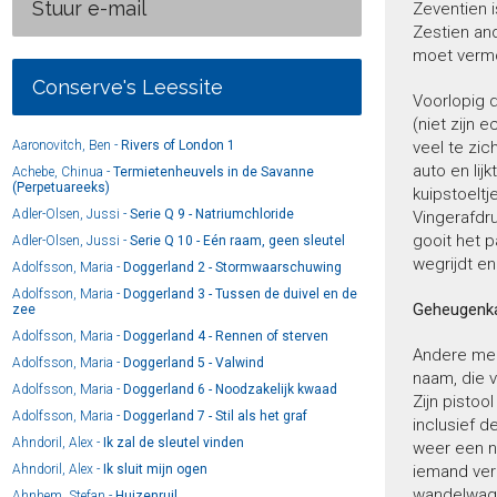
Stuur e-mail
Zeventien 
Zestien an
moet vermo
Conserve's Leessite
Voorlopig d
(niet zijn e
Aaronovitch, Ben -
Rivers of London 1
veel te zic
auto en lij
Achebe, Chinua -
Termietenheuvels in de Savanne
(Perpetuareeks)
kuipstoeltj
Adler-Olsen, Jussi -
Serie Q 9 - Natriumchloride
Vingerafdru
gooit het p
Adler-Olsen, Jussi -
Serie Q 10 - Eén raam, geen sleutel
wegrijdt en
Adolfsson, Maria -
Doggerland 2 - Stormwaarschuwing
Adolfsson, Maria -
Doggerland 3 - Tussen de duivel en de
Geheugenka
zee
Adolfsson, Maria -
Doggerland 4 - Rennen of sterven
Andere men
Adolfsson, Maria -
Doggerland 5 - Valwind
naam, die 
Adolfsson, Maria -
Doggerland 6 - Noodzakelijk kwaad
Zijn pistoo
Adolfsson, Maria -
Doggerland 7 - Stil als het graf
inclusief d
Ahndoril, Alex -
Ik zal de sleutel vinden
weer een ni
Ahndoril, Alex -
Ik sluit mijn ogen
iemand ve
wandelwage
Ahnhem, Stefan -
Huizenruil