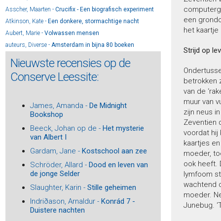
computergen
Asscher, Maarten -
Crucifix - Een biografisch experiment
een grondoo
Atkinson, Kate -
Een donkere, stormachtige nacht
het kaartje
Aubert, Marie -
Volwassen mensen
auteurs, Diverse -
Amsterdam in bijna 80 boeken
Strijd op l
auteurs, Diverse -
De 44 - Beste gedichten Herman de
Nieuwste recensies op de
Coninckprijs 2024
Ondertussen
Conserve Leessite:
auteurs, Diverse -
Who is afraid of reading drama?
betrokken z
auteurs, Diverse -
Natura Artis Magistra
van de ‘rak
Baar, Jan van -
De vervolging van Joods Alkmaar
muur van v
James, Amanda -
De Midnight
Baar, Jan van -
De familie Drukker en de tragiek van
zijn neus i
Bookshop
Joods Alkmaar
Zeventien 
Beeck, Johan op de -
Het mysterie
Baar, Peter-Paul de -
Theo Thijssen (1879-1943) - Schrijver,
voordat hij
van Albert I
schoolmeester, socialist
kaartjes en
Baay, Reggie -
Het lied van de goden
Gardam, Jane -
Kostschool aan zee
moeder, toe
Bach, Tabea -
De Zijdevilla
ook heeft.
Schröder, Allard -
Dood en leven van
Bailey, Sarah -
Gemma Woodstock 4 - Een dood vol
de jonge Selder
lymfoom sta
leugens
wachtend o
Slaughter, Karin -
Stille geheimen
Bailey, Sarah -
De huisgenoot
moeder. Net
Indriðason, Arnaldur -
Konrád 7 -
Bakboord, Henk -
Billenkoek - Avonturen van een stoute
Junebug. ‘T
Duistere nachten
Surinamer