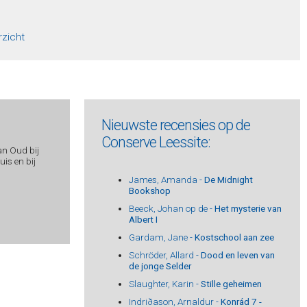
rzicht
Nieuwste recensies op de
Conserve Leessite:
an Oud bij
is en bij
James, Amanda -
De Midnight
Bookshop
Beeck, Johan op de -
Het mysterie van
Albert I
Gardam, Jane -
Kostschool aan zee
Schröder, Allard -
Dood en leven van
de jonge Selder
Slaughter, Karin -
Stille geheimen
Indriðason, Arnaldur -
Konrád 7 -