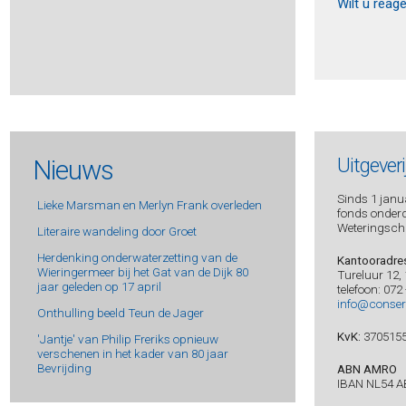
Wilt u reag
Bie, Wim de -
Apparaten die ik heb gekend
Biezen, Mick van -
Zomersplinters
Bijlsma, Rob -
Kerken van goud, dominees van hout
Bjørk, Samuel -
Munch & Kruger 6 - De laatste ochtend
Bjørk, Samuel -
Munch & Krüger 5 - De terugkeer van Mia
Bjørk, Samuel -
Munch & Kruger 2 - De doodsvogel
Bjørk, Samuel -
Munch & Krüger 3 - De jongen in de
Nieuws
Uitgever
sneeuw
Blake, Matthew -
Moord in kamer 11
Sinds 1 janua
Lieke Marsman en Merlyn Frank overleden
Blake, Matthew -
Anna O.
fonds onderde
Weteringsch
Blau, Sarah -
De anderen
Literaire wandeling door Groet
Bleeker, Bregje -
Criminaliteit voor ons soort mensen
Herdenking onderwaterzetting van de
Kantooradre
Bley, Mikaela -
Sterf voor mij
Wieringermeer bij het Gat van de Dijk 80
Tureluur 12,
jaar geleden op 17 april
telefoon: 072
Blijdorp, 4-meicomité Wieringermeer en Anita -
Het
info@conser
namenboek - Reis langs de oorlogsmonumenten in de
Onthulling beeld Teun de Jager
Wieringermeer
KvK:
370515
'Jantje' van Philip Freriks opnieuw
Blijdorp, Anita -
Verslag van de wapen- en
voedseltransporten West-Friesland en de Wieringermeer
verschenen in het kader van 80 jaar
– september 1944-juni 1945
Bevrijding
ABN AMRO
IBAN NL54 A
Blok, Dieuwertje -
Dragelijke lichtheid