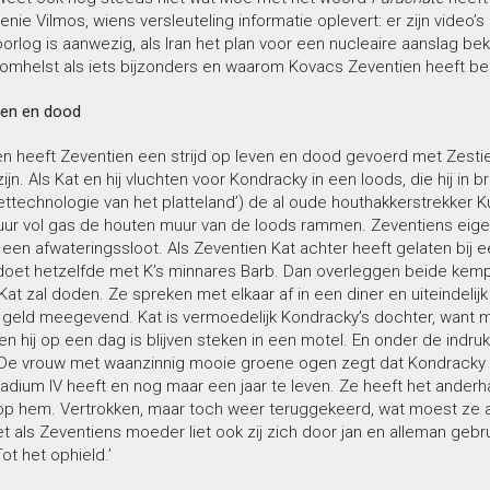
ie Vilmos, wiens versleuteling informatie oplevert: er zijn video’s o
rlog is aanwezig, als Iran het plan voor een nucleaire aanslag be
 omhelst als iets bijzonders en waarom Kovacs Zeventien heeft be
even en dood
 heeft Zeventien een strijd op leven en dood gevoerd met Zestien
ijn. Als Kat en hij vluchten voor Kondracky in een loods, die hij in 
ettechnologie van het platteland’) de al oude houthakkerstrekker 
uur vol gas de houten muur van de loods rammen. Zeventiens eige
n een afwateringssloot. Als Zeventien Kat achter heeft gelaten bi
doet hetzelfde met K’s minnares Barb. Dan overleggen beide kem
 Kat zal doden. Ze spreken met elkaar af in een diner en uiteindel
 geld meegevend. Kat is vermoedelijk Kondracky’s dochter, want me
n hij op een dag is blijven steken in een motel. En onder de ind
 De vrouw met waanzinnig mooie groene ogen zegt dat Kondracky zo
dium IV heeft en nog maar een jaar te leven. Ze heeft het anderhal
p hem. Vertrokken, maar toch weer teruggekeerd, wat moest ze a
 als Zeventiens moeder liet ook zij zich door jan en alleman gebr
ot het ophield.’