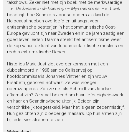
talkshows. Zeker niet met zijn boek met de merkwaardige
titel
De kanarie in de kolenmijn – Mijn
memoires.
Het boek
beschrijft hoe Schmidts Joodse ouders als kind de
Holocaust hebben overleefd en uit angst voor
antisemitische pesterijen in het communistische Oost-
Europa gevlucht zijn naar Zweden en in de jaren zestig een
goed leven leiden. Daarna steekt het antisemitisme weer
de kop vanuit de kant van fundamentalistische moslims en
rechts-extremistische Denen.
Historica Maria Just ziet overeenkomsten met een
dubbelmoord in 1968 aan de Callisenvej op
hoofdcommissaris Johannes Vinther en zijn vrouw
Elisabeth, geboren Schwarz. Ze was vroeger
operazangeres. Zou ze net als Schmidt van Joodse
afkomst zijn? Ze staat bekend om haar liefdadigheidswerk
en haar on-Scandinavische uiterlijk. Beiden zijn
verschrikkelijk toegetakeld. Maar het is geen zedenmisdrijf.
Hun gezichten zijn bloederige massa’s. Op hun armen zijn
bij ieder vier strepen te zien.
Walvisstaart