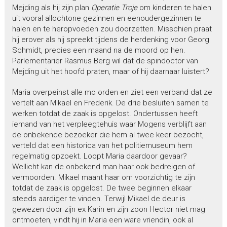
Mejding als hij zijn plan
Operatie Troje
om kinderen te halen
uit vooral allochtone gezinnen en eenoudergezinnen te
halen en te heropvoeden zou doorzetten. Misschien praat
hij erover als hij spreekt tijdens de herdenking voor Georg
Schmidt, precies een maand na de moord op hen.
Parlementariër Rasmus Berg wil dat de spindoctor van
Mejding uit het hoofd praten, maar of hij daarnaar luistert?
Maria overpeinst alle mo orden en ziet een verband dat ze
vertelt aan Mikael en Frederik. De drie besluiten samen te
werken totdat de zaak is opgelost. Ondertussen heeft
iemand van het verpleegtehuis waar Mogens verblijft aan
de onbekende bezoeker die hem al twee keer bezocht,
verteld dat een historica van het politiemuseum hem
regelmatig opzoekt. Loopt Maria daardoor gevaar?
Wellicht kan de onbekend man haar ook bedreigen of
vermoorden. Mikael maant haar om voorzichtig te zijn
totdat de zaak is opgelost. De twee beginnen elkaar
steeds aardiger te vinden. Terwijl Mikael de deur is
gewezen door zijn ex Karin en zijn zoon Hector niet mag
ontmoeten, vindt hij in Maria een ware vriendin, ook al