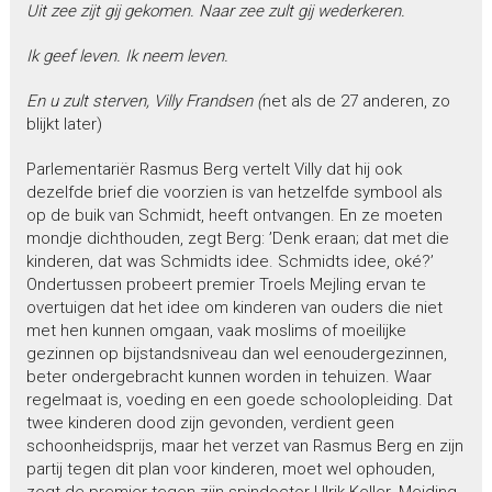
Uit zee zijt gij gekomen. Naar zee zult gij wederkeren.
Ik geef leven. Ik neem leven.
En u zult sterven, Villy Frandsen (
net als de 27 anderen, zo
blijkt later)
Parlementariër Rasmus Berg vertelt Villy dat hij ook
dezelfde brief die voorzien is van hetzelfde symbool als
op de buik van Schmidt, heeft ontvangen. En ze moeten
mondje dichthouden, zegt Berg: ’Denk eraan; dat met die
kinderen, dat was Schmidts idee. Schmidts idee, oké?’
Ondertussen probeert premier Troels Mejling ervan te
overtuigen dat het idee om kinderen van ouders die niet
met hen kunnen omgaan, vaak moslims of moeilijke
gezinnen op bijstandsniveau dan wel eenoudergezinnen,
beter ondergebracht kunnen worden in tehuizen. Waar
regelmaat is, voeding en een goede schoolopleiding. Dat
twee kinderen dood zijn gevonden, verdient geen
schoonheidsprijs, maar het verzet van Rasmus Berg en zijn
partij tegen dit plan voor kinderen, moet wel ophouden,
zegt de premier tegen zijn spindoctor Ulrik Keller. Mejding