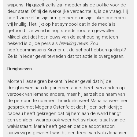
wapens. Hij gijzelt zelfs zijn moeder als de politie voor de
deur staat. Of hij de werkelijke verdachte is, is de vraag. Hij
heeft zichzelf in zijn arm gesneden in zijn linker onderarm,
vrij knullig. Het lijkt op het symbool dat in de media is
getoond. De wond is nog steeds rood en gezwollen.
Mikael ziet dat het nieuws van de aanhouding meteen
bekend is bij de pers als
breaking news.
Zou
hoofdcommissaris Kirzner uit de school hebben geklapt?
Ze is in ieder geval tevreden dat tot actie is overgegaan.
Dreigbrieven
Morten Hasselgren bekent in ieder geval dat hij de
dreigbrieven aan de parlementariërs heeft verzonden op
verzoek van iemand anders, maar hij aarzelt de naam van
de persoon te noemen. Inmiddels weet Maria na weer een
gesprek met Mogens Ostenfeldt dat hij een schilderijtje
cadeau heeft gekregen dat bij hem aan de wand hangt.
Een schilderij waarop ook weer het symbool staat van de
walvisstaart. Maria heeft gezien dat de adoptiezoon
aanwezig is geweest was bij een feest van Ivalu Johansen