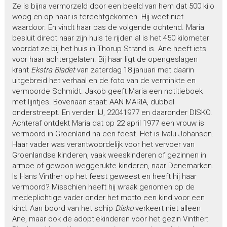
Ze is bijna vermorzeld door een beeld van hem dat 500 kilo
woog en op haar is terechtgekomen. Hij weet niet
waardoor. En vindt haar pas de volgende ochtend. Maria
besluit direct naar zijn huis te rijden al is het 450 kilometer
voordat ze bij het huis in Thorup Strand is. Ane heeft iets
voor haar achtergelaten. Bij haar ligt de opengeslagen
krant
Ekstra Bladet
van zaterdag 18 januari met daarin
uitgebreid het verhaal en de foto van de verminkte en
vermoorde Schmidt. Jakob geeft Maria een notitieboek
met lijntjes. Bovenaan staat: AAN MARIA, dubbel
onderstreept. En verder: IJ, 22041977 en daaronder DISKO.
Achteraf ontdekt Maria dat op 22 april 1977 een vrouw is
vermoord in Groenland na een feest. Het is Ivalu Johansen.
Haar vader was verantwoordelijk voor het vervoer van
Groenlandse kinderen, vaak weeskinderen of gezinnen in
armoe of gewoon weggerukte kinderen, naar Denemarken.
Is Hans Vinther op het feest geweest en heeft hij haar
vermoord? Misschien heeft hij wraak genomen op de
medeplichtige vader onder het motto een kind voor een
kind. Aan boord van het schip
Disko
verkeert niet alleen
Ane, maar ook de adoptiekinderen voor het gezin Vinther: