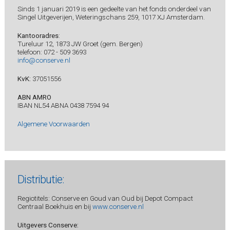
Sinds 1 januari 2019 is een gedeelte van het fonds onderdeel van
Singel Uitgeverijen, Weteringschans 259, 1017 XJ Amsterdam.
Kantooradres
:
Tureluur 12, 1873 JW Groet (gem. Bergen)
telefoon: 072 - 509 3693
info@conserve.nl
KvK:
37051556
ABN AMRO
IBAN NL54 ABNA 0438 7594 94
Algemene Voorwaarden
Distributie:
Regiotitels: Conserve en Goud van Oud bij Depot Compact
Centraal Boekhuis en bij
www.conserve.nl
Uitgevers Conserve: