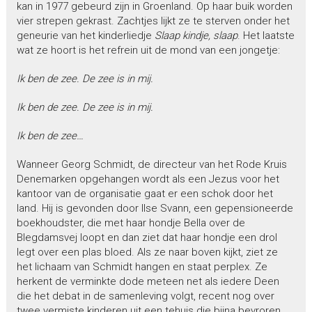
kan in 1977 gebeurd zijn in Groenland. Op haar buik worden
vier strepen gekrast. Zachtjes lijkt ze te sterven onder het
geneurie van het kinderliedje
Slaap kindje, slaap
. Het laatste
wat ze hoort is het refrein uit de mond van een jongetje:
Ik ben de zee. De zee is in mij.
Ik ben de zee. De zee is in mij.
Ik ben de zee…
Wanneer Georg Schmidt, de directeur van het Rode Kruis
Denemarken opgehangen wordt als een Jezus voor het
kantoor van de organisatie gaat er een schok door het
land. Hij is gevonden door Ilse Svann, een gepensioneerde
boekhoudster, die met haar hondje Bella over de
Blegdamsvej loopt en dan ziet dat haar hondje een drol
legt over een plas bloed. Als ze naar boven kijkt, ziet ze
het lichaam van Schmidt hangen en staat perplex. Ze
herkent de verminkte dode meteen net als iedere Deen
die het debat in de samenleving volgt, recent nog over
twee vermiste kinderen uit een tehuis die bijna bevroren