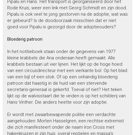
Pipalu en Hans. Het transport is georganiseerd door het
Rode Kruis, weer een link met Georg Schmidt en zijn dood.
Pipalu is ook veel te jong gestorven na de adoptie, wat was
er gebeurd? Is de doodoorzaak misschien dat er niet
goed voor Pipalu is gezorgd door de adoptieouders?
Bloederig patroon
In het notitieboek staan onder de gegevens van 1977
kleine krabbels die Ana onderaan heeft gemaakt. Alle
krabbels bestaan uit vier lijnen. Het lijkt op de hoge hoed
van een circusdirecteur met een vierkante bol. Op het blad
van een bijl of een stok. Of op een onhandig bloederig
patroon dat haastig in de huid van een stervende
secretaris-generaal is gekerfd. Toeval of niet? Het teken
lijkt op de walvisstaart die te vinden is op het schilderij van
Hans Vinther. Die anders heette voor zijn adoptie.
Er wordt met zwaarbewapende politie een verdachte
aangehouden: Morten Hasselgren, een rechtse extremist
die zich manifesteert onder de naam Iron Cross met
hakenkruizen in zijn huis, overal reptielen en massa’s