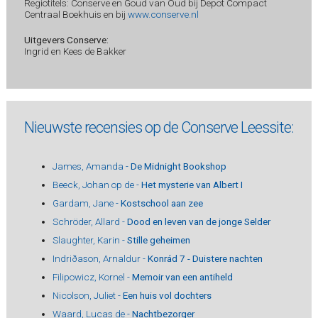
Regiotitels: Conserve en Goud van Oud bij Depot Compact
Centraal Boekhuis en bij
www.conserve.nl
Uitgevers Conserve:
Ingrid en Kees de Bakker
Nieuwste recensies op de Conserve Leessite:
James, Amanda -
De Midnight Bookshop
Beeck, Johan op de -
Het mysterie van Albert I
Gardam, Jane -
Kostschool aan zee
Schröder, Allard -
Dood en leven van de jonge Selder
Slaughter, Karin -
Stille geheimen
Indriðason, Arnaldur -
Konrád 7 - Duistere nachten
Filipowicz, Kornel -
Memoir van een antiheld
Nicolson, Juliet -
Een huis vol dochters
Waard, Lucas de -
Nachtbezorger