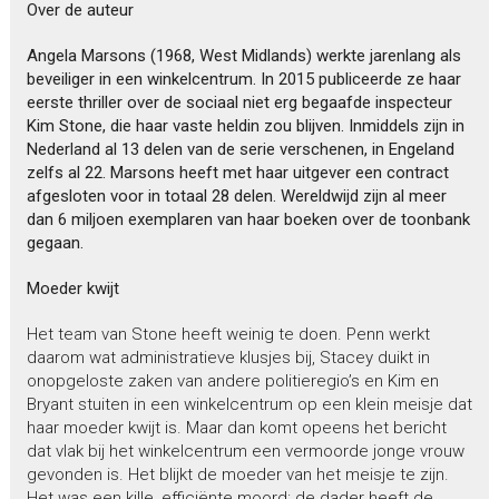
Over de auteur
Angela Marsons (1968, West Midlands) werkte jarenlang als
beveiliger in een winkelcentrum. In 2015 publiceerde ze haar
eerste thriller over de sociaal niet erg begaafde inspecteur
Kim Stone, die haar vaste heldin zou blijven. Inmiddels zijn in
Nederland al 13 delen van de serie verschenen, in Engeland
zelfs al 22. Marsons heeft met haar uitgever een contract
afgesloten voor in totaal 28 delen. Wereldwijd zijn al meer
dan 6 miljoen exemplaren van haar boeken over de toonbank
gegaan.
Moeder kwijt
Het team van Stone heeft weinig te doen. Penn werkt
daarom wat administratieve klusjes bij, Stacey duikt in
onopgeloste zaken van andere politieregio’s en Kim en
Bryant stuiten in een winkelcentrum op een klein meisje dat
haar moeder kwijt is. Maar dan komt opeens het bericht
dat vlak bij het winkelcentrum een vermoorde jonge vrouw
gevonden is. Het blijkt de moeder van het meisje te zijn.
Het was een kille, efficiënte moord: de dader heeft de