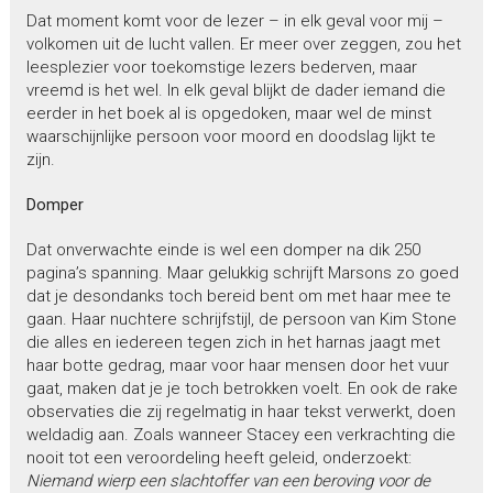
Dat moment komt voor de lezer – in elk geval voor mij –
volkomen uit de lucht vallen. Er meer over zeggen, zou het
leesplezier voor toekomstige lezers bederven, maar
vreemd is het wel. In elk geval blijkt de dader iemand die
eerder in het boek al is opgedoken, maar wel de minst
waarschijnlijke persoon voor moord en doodslag lijkt te
zijn.
Domper
Dat onverwachte einde is wel een domper na dik 250
pagina’s spanning. Maar gelukkig schrijft Marsons zo goed
dat je desondanks toch bereid bent om met haar mee te
gaan. Haar nuchtere schrijfstijl, de persoon van Kim Stone
die alles en iedereen tegen zich in het harnas jaagt met
haar botte gedrag, maar voor haar mensen door het vuur
gaat, maken dat je je toch betrokken voelt. En ook de rake
observaties die zij regelmatig in haar tekst verwerkt, doen
weldadig aan. Zoals wanneer Stacey een verkrachting die
nooit tot een veroordeling heeft geleid, onderzoekt:
Niemand wierp een slachtoffer van een beroving voor de