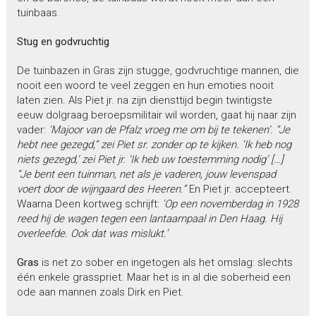
tuinbaas.
Stug en godvruchtig
De tuinbazen in Gras zijn stugge, godvruchtige mannen, die
nooit een woord te veel zeggen en hun emoties nooit
laten zien. Als Piet jr. na zijn diensttijd begin twintigste
eeuw dolgraag beroepsmilitair wil worden, gaat hij naar zijn
vader:
‘Majoor van de Pfalz vroeg me om bij te tekenen’. “Je
hebt nee gezegd,” zei Piet sr. zonder op te kijken. ‘Ik heb nog
niets gezegd,’ zei Piet jr. ‘Ik heb uw toestemming nodig’ […]
“Je bent een tuinman, net als je vaderen, jouw levenspad
voert door de wijngaard des Heeren.”
En Piet jr. accepteert.
Waarna Deen kortweg schrijft:
‘Op een novemberdag in 1928
reed hij de wagen tegen een lantaarnpaal in Den Haag. Hij
overleefde. Ook dat was mislukt.’
Gras
is net zo sober en ingetogen als het omslag: slechts
één enkele grasspriet. Maar het is in al die soberheid een
ode aan mannen zoals Dirk en Piet.