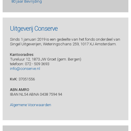
80 jaar Bevrijding
Uitgeverij Conserve
Sinds 1 januari 2019 is een gedeelte van het fonds onderdeel van
Singel Uitgeverijen, Weteringschans 259, 1017 XJ Amsterdam.
Kantooradres
:
Tureluur 12, 1873 JW Groet (gem. Bergen)
telefoon: 072 - 509 3693
info@conserve.nl
KvK:
37051556
ABN AMRO
IBAN NL54 ABNA 0438 7594 94
Algemene Voorwaarden