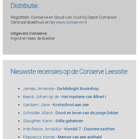
Distributie:
Regiotitels: Conserve en Goud van Oud bij Depot Compact
Centraal Boekhuis en bij
www.conserve.nl
Uitgevers Conserve:
Ingrid en Kees de Bakker
Nieuwste recensies op de Conserve Leessite:
James, Amanda -
De Midnight Bookshop
Beeck, Johan op de -
Het mysterie van Albert I
Gardam, Jane -
Kostschool aan zee
Schröder, Allard -
Dood en leven van de jonge Selder
Slaughter, Karin -
Stille geheimen
Indriðason, Arnaldur -
Konrád 7 - Duistere nachten
Filipowicz, Kornel -
Memoir van een antiheld