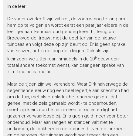
In de leer
De vader overleeft zijn val niet, de zoon is nog te jong om
hem op te volgen en wordt eerst een paar jaar elders in de
leer gedaan. Eenmaal oud genoeg keert hij terug op
Broeckvoorde, trouwt met de dochter van de nieuwe
tuinbaas en volgt deze op zijn beurt op. Er is geen sprake
van keuzen, het is de loop der dingen. Ook als zijn
e
kleinzoon, we zitten dan inmiddels in de 20
eeuw, een
totaal andere toekomst wenst, kan daar geen sprake van
zijn. Traditie is traditie.
Maar de tijden zijn wel veranderd. Waar Dirk halverwege de
negentiende eeuw nog een heel legertje aan knechten had
om de tuin, met als pronkstuk het enorme gazon - dat
geheel met de zeis gemaaid wordt - te onderhouden,
moet zijn kleinzoon het in zijn eentje rooien en ligt het
gazon er verwaarloosd bij. Er is geen geld meer voor beter
onderhoud. Maar aan rangen en standen valt niet te
ontkomen, de jonkheer en de barones blijven de jonkheer
en de barones, de tuinbaas wordt nooit meer dan een