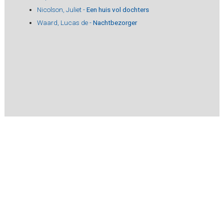
Nicolson, Juliet -
Een huis vol dochters
Waard, Lucas de -
Nachtbezorger