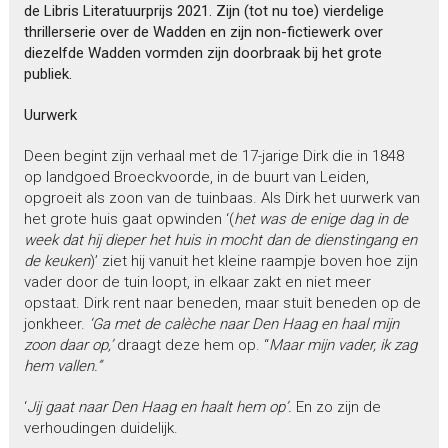
de Libris Literatuurprijs 2021. Zijn (tot nu toe) vierdelige
thrillerserie over de Wadden en zijn non-fictiewerk over
diezelfde Wadden vormden zijn doorbraak bij het grote
publiek.
Uurwerk
Deen begint zijn verhaal met de 17-jarige Dirk die in 1848
op landgoed Broeckvoorde, in de buurt van Leiden,
opgroeit als zoon van de tuinbaas. Als Dirk het uurwerk van
het grote huis gaat opwinden ‘(
het was de enige dag in de
week dat hij dieper het huis in mocht dan de dienstingang en
de keuken
)’ ziet hij vanuit het kleine raampje boven hoe zijn
vader door de tuin loopt, in elkaar zakt en niet meer
opstaat. Dirk rent naar beneden, maar stuit beneden op de
jonkheer.
‘Ga met de calèche naar Den Haag en haal mijn
zoon daar op,’
draagt deze hem op. “
Maar mijn vader, ik zag
hem vallen.”
‘
Jij gaat naar Den Haag en haalt hem op’.
En zo zijn de
verhoudingen duidelijk.